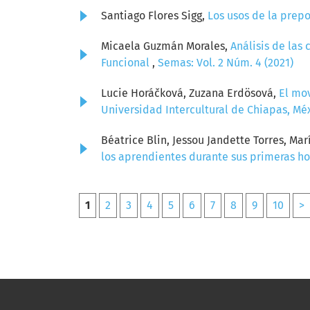
Santiago Flores Sigg,
Los usos de la prepo
Micaela Guzmán Morales,
Análisis de las
Funcional
,
Semas: Vol. 2 Núm. 4 (2021)
Lucie Horáčková, Zuzana Erdösová,
El mov
Universidad Intercultural de Chiapas, Mé
Béatrice Blin, Jessou Jandette Torres, Ma
los aprendientes durante sus primeras h
1
2
3
4
5
6
7
8
9
10
>