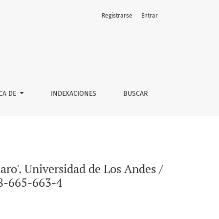
Registrarse
Entrar
 Siglo del Hombre Editores. 474 páginas. ISBN: 978-958-665-66
CA DE
INDEXACIONES
BUSCAR
aro'. Universidad de Los Andes /
58-665-663-4