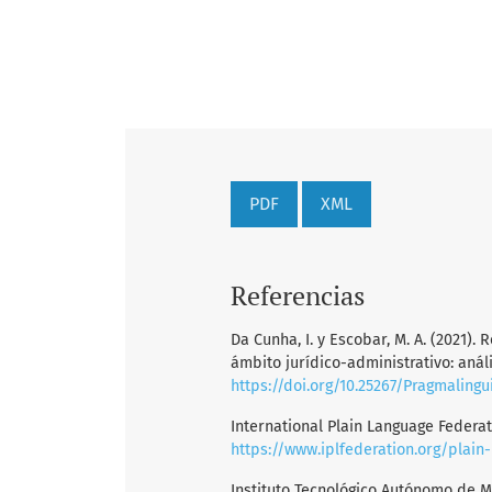
PDF
XML
Referencias
Da Cunha, I. y Escobar, M. A. (2021)
ámbito jurídico-administrativo: anális
https://doi.org/10.25267/Pragmalingui
International Plain Language Federatio
https://www.iplfederation.org/plain
Instituto Tecnológico Autónomo de Mé