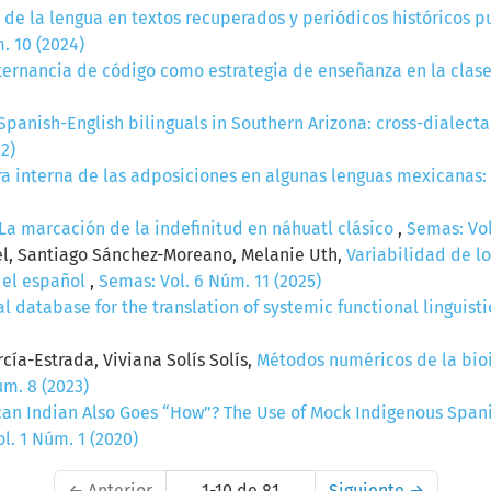
s de la lengua en textos recuperados y periódicos históricos 
. 10 (2024)
alternancia de código como estrategia de enseñanza en la cla
panish-English bilinguals in Southern Arizona: cross-dialect
2)
ra interna de las adposiciones en algunas lenguas mexicanas
La marcación de la indefinitud en náhuatl clásico
,
Semas: Vol
tel, Santiago Sánchez-Moreano, Melanie Uth,
Variabilidad de lo
del español
,
Semas: Vol. 6 Núm. 11 (2025)
l database for the translation of systemic functional linguist
ía-Estrada, Viviana Solís Solís,
Métodos numéricos de la bioi
úm. 8 (2023)
an Indian Also Goes “How”? The Use of Mock Indigenous Spani
l. 1 Núm. 1 (2020)
←
Anterior
1-10 de 81
Siguiente
→