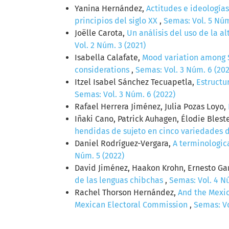
Yanina Hernández,
Actitudes e ideología
principios del siglo XX
,
Semas: Vol. 5 Núm
Joëlle Carota,
Un análisis del uso de la 
Vol. 2 Núm. 3 (2021)
Isabella Calafate,
Mood variation among S
considerations
,
Semas: Vol. 3 Núm. 6 (202
Itzel Isabel Sánchez Tecuapetla,
Estructu
Semas: Vol. 3 Núm. 6 (2022)
Rafael Herrera Jiménez, Julia Pozas Loyo,
Iñaki Cano, Patrick Auhagen, Élodie Bles
hendidas de sujeto en cinco variedades 
Daniel Rodríguez-Vergara,
A terminologica
Núm. 5 (2022)
David Jiménez, Haakon Krohn, Ernesto Garc
de las lenguas chibchas
,
Semas: Vol. 4 N
Rachel Thorson Hernández,
And the Mexic
Mexican Electoral Commission
,
Semas: Vo