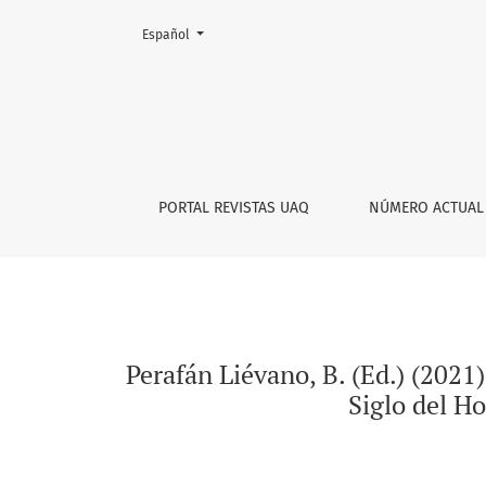
Cambiar el idioma. El actual es:
Español
Perafán Liévano, B. (Ed.) (2021). 'Por el der
PORTAL REVISTAS UAQ
NÚMERO ACTUAL
Perafán Liévano, B. (Ed.) (2021
Siglo del H