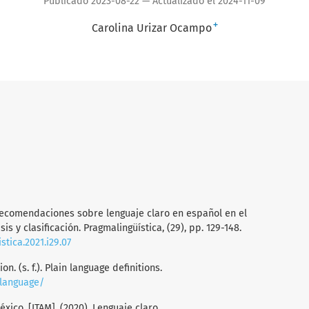
Publicado 2023-08-22 — Actualizado el 2024-11-09
+
Carolina Urizar Ocampo
. Recomendaciones sobre lenguaje claro en español en el
is y clasificación. Pragmalingüística, (29), pp. 129-148.
stica.2021.i29.07
n. (s. f.). Plain language definitions.
-language/
xico, [ITAM], (2020). Lenguaje claro.