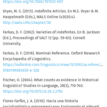
https://doi.org/10.7560/701533-007
Dryer, M. S. (2013). Indefinite Articles. En M.S. Dryer & M.
Haspelmath (Eds.), WALS Online (v2020.4).
http://wals.info/chapter/38
Farkas, D. F. (2002). Varieties of indefinites. En B. Jackson
(Ed.), Proceedings of SALT 12 (pp. 59-83). Cornell
University.
Farkas, D. F. (2018). Nominal Reference. Oxford Research
Encyclopedia of Linguistics.
https://oxfordre.com/linguistics/view/10.1093/acrefore/97
9780199384655-e-328
Fischer, O. (2004). What counts as evidence in historical
linguistics? Studies in Language, 28(3), 710-740.
https://doi.org/10.1075/sl.28.3.21fis
Flores Farfán, J. A. (2010). Hacia una historia
sociolingüística mesoamericana: Explorando el náhuatl