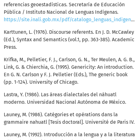
referencias geoestadísticas. Secretaría de Educación
Pública / Instituto Nacional de Lenguas Indígenas.
https://site.inali.gob.mx/pdf/catalogo_lenguas_indigenas.pdf
Karttunen, L. (1976). Discourse referents. En J. D. McCawley
(Ed.), Syntax and Semantics (vol.1, pp. 363-385). Academic
Press.
Krifka, M., Pelletier, F. J., Carlson, G. N., Ter Meulen, A. G. B.,
Link, G. & Chierchia, G. (1995). Genericity: An introduction.
En G. N. Carlson y F. J. Pelletier (Eds.), The generic book
(pp. 1-124). University of Chicago.
Lastra, Y. (1986). Las áreas dialectales del náhuatl
moderno. Universidad Nacional Autónoma de México.
Launey, M. (1986). Catégories et opérations dans la
grammaire nahuatl [Tesis doctoral]. Université de Paris IV.
Launey, M. (1992). Introducción a la lengua y a la literatura