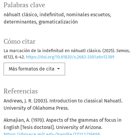
Palabras clave
náhualt clásico
indefinitud
nominales escuetos
determinantes
gramaticalización
Cómo citar
La marcación de la indefinitud en náhuatl clásico. (2025).
Semas
,
6
(12), 6-42.
https://doi.org/10.61820/s.2683-3301.v6n12.189
Más formatos de cita
Referencias
Andrews, J. R. (2003). Introduction to classical Nahuatl.
University of Oklahoma Press.
Akmajian, A. (1970). Aspects of the grammas of focus in
English [Tesis doctoral]. University of Arizona.
https://dspace.mit.edu/handle/1721.1/15655
.