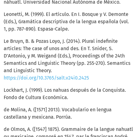
náhuatl. Universidad Nacional Autónoma de México.
Leonetti, M. (1999). El artículo. En I. Bosque y V. Demonte
(Eds.), Gramática descriptiva de la lengua española (vol.
1, pp. 787-890). Espasa-Calpe.
Le Bruyn, B. & Pozas Loyo, J. (2014). Plural indefinite
articles: The case of unos and des. En T. Snider, S.
D’Antonio, y M. Weigand (Eds.), Proceedings of the 24th
Semantics and Linguistic Theory (pp. 255-270). Semantics
and Linguistic Theory.
https://doi.org/10.3765/salt.v24i0.2425
Lockhart, J. (1999). Los nahuas después de la Conquista.
Fondo de Cultura Económica.
de Molina, A. ([1571] 2013). Vocabulario en lengua
castellana y mexicana. Porrúa.
de Olmos, A. ([1547] 1875). Grammaire de la langue nahuatl
ou mexicaine, composé en 1547, par le franciscan André