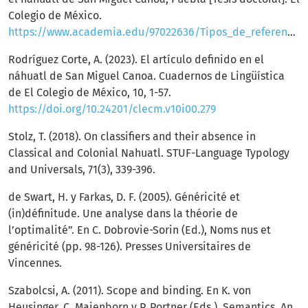
Colegio de México.
https://www.academia.edu/97022636/Tipos_de_referencia_nominal_en_el_n%C3%A1huatl_de_San_Miguel_Canoa_Puebla
Rodríguez Corte, A. (2023). El artículo definido en el
náhuatl de San Miguel Canoa. Cuadernos de Lingüística
de El Colegio de México, 10, 1-57.
https://doi.org/10.24201/clecm.v10i00.279
Stolz, T. (2018). On classifiers and their absence in
Classical and Colonial Nahuatl. STUF-Language Typology
and Universals, 71(3), 339-396.
de Swart, H. y Farkas, D. F. (2005). Généricité et
(in)définitude. Une analyse dans la théorie de
l’optimalité”. En C. Dobrovie-Sorin (Ed.), Noms nus et
généricité (pp. 98-126). Presses Universitaires de
Vincennes.
Szabolcsi, A. (2011). Scope and binding. En K. von
Heusinger, C. Maienborn y P. Portner (Eds.), Semantics. An