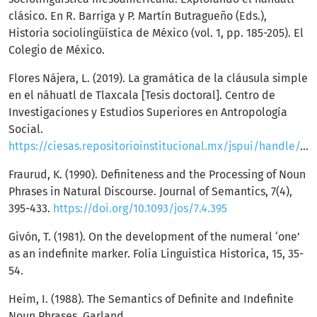
clásico. En R. Barriga y P. Martín Butragueño (Eds.),
Historia sociolingüística de México (vol. 1, pp. 185-205). El
Colegio de México.
Flores Nájera, L. (2019). La gramática de la cláusula simple
en el náhuatl de Tlaxcala [Tesis doctoral]. Centro de
Investigaciones y Estudios Superiores en Antropología
Social.
https://ciesas.repositorioinstitucional.mx/jspui/handle/1015/919
Fraurud, K. (1990). Definiteness and the Processing of Noun
Phrases in Natural Discourse. Journal of Semantics, 7(4),
395-433.
https://doi.org/10.1093/jos/7.4.395
Givón, T. (1981). On the development of the numeral ‘one’
as an indefinite marker. Folia Linguistica Historica, 15, 35-
54.
Heim, I. (1988). The Semantics of Definite and Indefinite
Noun Phrases. Garland.