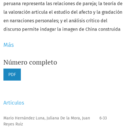
peruana representa las relaciones de pareja; la teoría de
la valoración articula el estudio del afecto y la gradación
en narraciones personales; y el análisis crítico del
discurso permite indagar la imagen de China construida
por la prensa chilena durante la pandemia de COVID-19.
Más
Cierra el número la reseña de la
Bibliografía de la
lingüística misionera española
(BILME). En conjunto, los
Número completo
trabajos muestran la diversidad de enfoques con que la
lingüística actual aborda la relación entre lengua,
PDF
discurso y sociedad.
Artículos
Mario Hernández Luna, Juliana De la Mora, Juan
6-33
Reyes Ruiz