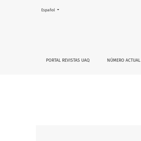
Cambiar el idioma. El actual es:
Español
Vol. 6 Núm. 12 (2025)
PORTAL REVISTAS UAQ
NÚMERO ACTUAL