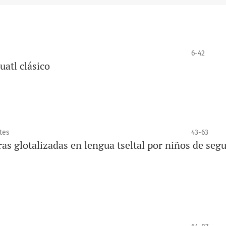
6-42
uatl clásico
tes
43-63
ras glotalizadas en lengua tseltal por niños de seg