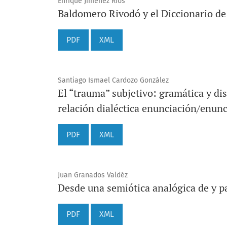
Enrique Jiménez Ríos
Baldomero Rivodó y el Diccionario de
PDF
XML
Santiago Ismael Cardozo González
El “trauma” subjetivo: gramática y dis
relación dialéctica enunciación/enun
PDF
XML
Juan Granados Valdéz
Desde una semiótica analógica de y p
PDF
XML