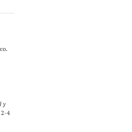
co.
l y
12-4