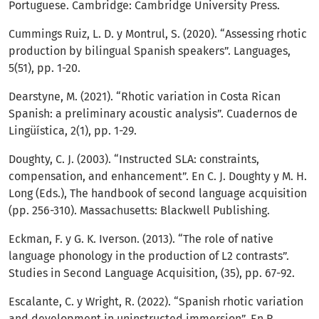
Portuguese. Cambridge: Cambridge University Press.
Cummings Ruiz, L. D. y Montrul, S. (2020). “Assessing rhotic
production by bilingual Spanish speakers”. Languages,
5(51), pp. 1-20.
Dearstyne, M. (2021). “Rhotic variation in Costa Rican
Spanish: a preliminary acoustic analysis”. Cuadernos de
Lingüística, 2(1), pp. 1-29.
Doughty, C. J. (2003). “Instructed SLA: constraints,
compensation, and enhancement”. En C. J. Doughty y M. H.
Long (Eds.), The handbook of second language acquisition
(pp. 256-310). Massachusetts: Blackwell Publishing.
Eckman, F. y G. K. Iverson. (2013). “The role of native
language phonology in the production of L2 contrasts”.
Studies in Second Language Acquisition, (35), pp. 67-92.
Escalante, C. y Wright, R. (2022). “Spanish rhotic variation
and development in uninstructed immersion”. En R.