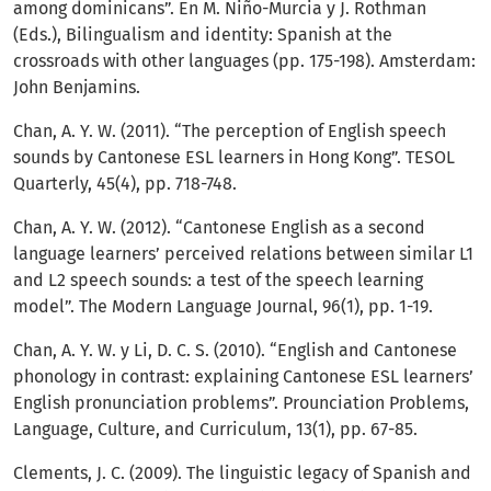
among dominicans”. En M. Niño-Murcia y J. Rothman
(Eds.), Bilingualism and identity: Spanish at the
crossroads with other languages (pp. 175-198). Amsterdam:
John Benjamins.
Chan, A. Y. W. (2011). “The perception of English speech
sounds by Cantonese ESL learners in Hong Kong”. TESOL
Quarterly, 45(4), pp. 718-748.
Chan, A. Y. W. (2012). “Cantonese English as a second
language learners’ perceived relations between similar L1
and L2 speech sounds: a test of the speech learning
model”. The Modern Language Journal, 96(1), pp. 1-19.
Chan, A. Y. W. y Li, D. C. S. (2010). “English and Cantonese
phonology in contrast: explaining Cantonese ESL learners’
English pronunciation problems”. Prounciation Problems,
Language, Culture, and Curriculum, 13(1), pp. 67-85.
Clements, J. C. (2009). The linguistic legacy of Spanish and