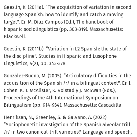
Geeslin, K. (2011a). “The acquisition of variation in second
language Spanish: how to identify and catch a moving
target”. En M. Díaz-Campos (Ed.), The handbook of
hispanic sociolinguistics (pp. 303-319). Massachusetts:
Blackwell.
Geeslin, K. (2011b). “Variation in L2 Spanish: the state of
the discipline”. Studies in Hispanic and Lusophone
Linguistics, 4(2), pp. 343-378.
González-Bueno, M. (2005). “Articulatory difficulties in the
acquisition of the Spanish /r/ in a bilingual context”. En J.
Cohen, K. T. McAlister, K. Rolstad y J. McSwan (Eds.),
Proceedings of the 4th International Symposium on
Bilingualism (pp. 914-934). Massachusetts: Cascadilla.
Henriksen, N., Greenley, S. & Galvano, A. (2022).
“Sociophonetic investigation of the Spanish alveolar trill
/r/ in two canonical-trill varieties.” Language and speech,