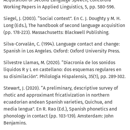
Working Papers in Applied Linguistics, 5, pp. 580-596.
Siegel, J. (2003). “Social context”. En C. J. Doughty y M. H.
Long (Eds.), The handbook of second language acquisition
(pp. 178-223). Massachusetts: Blackwell Publishing.
Silva-Corvalán, C. (1994). Language contact and change:
Spanish in Los Angeles. Oxford: Oxford University Press.
Silvestre Llamas, M. (2020). “Diacronía de los sonidos
líquidos R y L en castellano: dos esquemas regulares en
su disimilación”. Philologia Hispalensis, 35(1), pp. 289-302.
Stewart, J. (2020). “A preliminary, descriptive survey of
rhotic and approximant fricativization in northern
ecuadorian andean Spanish varieties, Quichua, and
media lengua”. En R. Rao (Ed.), Spanish phonetics and
phonology in contact (pp. 103-139). Amsterdam: John
Benjamins.