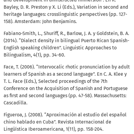
Bayley, D. R. Preston y X. Li (Eds.), Variation in second and
heritage languages: crosslinguistic perspectives (pp. 127-
158). Amsterdam: John Benjamins.
Fabiano-Smith, L., Shuriff, R., Barlow, J. A. y Goldstein, B. A.
(2014). “Dialect density in bilingual Puerto Rican Spanish-
English speaking children”. Linguistic Approaches to
Bilingualism, 4(1), pp. 34-60.
Face, T. (2006). “Intervocalic rhotic pronunciation by adult
learners of Spanish as a second language”. En C. A. Klee y
T. L. Face (Eds.), Selected proceedings of the 7th
Conference on the Acquisition of Spanish and Portuguese
as first and second languages (pp. 47-58). Massachusetts:
Cascadilla.
Figueroa, J. (2008). “Aproximación al estudio del español
chino hablado en Cuba”. Revista Internacional de
Lingüística Iberoamericana, 1(11), pp. 158-204.