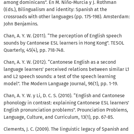
among dominicans”. En M. Niño-Murcia y J. Rothman
(Eds.), Bilingualism and identity: Spanish at the
crossroads with other languages (pp. 175-198). Amsterdam:
John Benjamins.
Chan, A. Y. W. (2011). “The perception of English speech
sounds by Cantonese ESL learners in Hong Kong”. TESOL
Quarterly, 45(4), pp. 718-748.
Chan, A. Y. W. (2012). “Cantonese English as a second
language learners’ perceived relations between similar L1
and L2 speech sounds: a test of the speech learning
model”. The Modern Language Journal, 96(1), pp. 1-19.
Chan, A. Y. W. y Li, D. C. S. (2010). “English and Cantonese
phonology in contrast: explaining Cantonese ESL learners’
English pronunciation problems”. Prounciation Problems,
Language, Culture, and Curriculum, 13(1), pp. 67-85.
Clements, J. C. (2009). The linguistic legacy of Spanish and