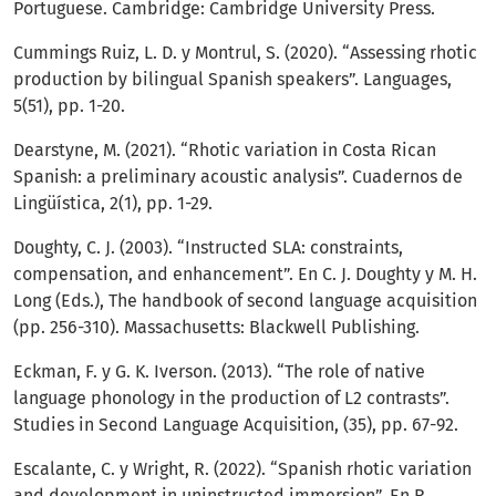
Portuguese. Cambridge: Cambridge University Press.
Cummings Ruiz, L. D. y Montrul, S. (2020). “Assessing rhotic
production by bilingual Spanish speakers”. Languages,
5(51), pp. 1-20.
Dearstyne, M. (2021). “Rhotic variation in Costa Rican
Spanish: a preliminary acoustic analysis”. Cuadernos de
Lingüística, 2(1), pp. 1-29.
Doughty, C. J. (2003). “Instructed SLA: constraints,
compensation, and enhancement”. En C. J. Doughty y M. H.
Long (Eds.), The handbook of second language acquisition
(pp. 256-310). Massachusetts: Blackwell Publishing.
Eckman, F. y G. K. Iverson. (2013). “The role of native
language phonology in the production of L2 contrasts”.
Studies in Second Language Acquisition, (35), pp. 67-92.
Escalante, C. y Wright, R. (2022). “Spanish rhotic variation
and development in uninstructed immersion”. En R.