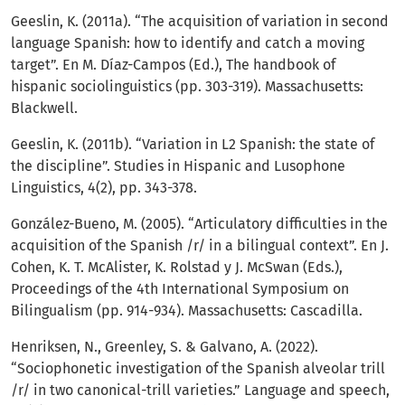
Geeslin, K. (2011a). “The acquisition of variation in second
language Spanish: how to identify and catch a moving
target”. En M. Díaz-Campos (Ed.), The handbook of
hispanic sociolinguistics (pp. 303-319). Massachusetts:
Blackwell.
Geeslin, K. (2011b). “Variation in L2 Spanish: the state of
the discipline”. Studies in Hispanic and Lusophone
Linguistics, 4(2), pp. 343-378.
González-Bueno, M. (2005). “Articulatory difficulties in the
acquisition of the Spanish /r/ in a bilingual context”. En J.
Cohen, K. T. McAlister, K. Rolstad y J. McSwan (Eds.),
Proceedings of the 4th International Symposium on
Bilingualism (pp. 914-934). Massachusetts: Cascadilla.
Henriksen, N., Greenley, S. & Galvano, A. (2022).
“Sociophonetic investigation of the Spanish alveolar trill
/r/ in two canonical-trill varieties.” Language and speech,