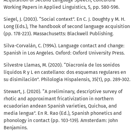
Working Papers in Applied Linguistics, 5, pp. 580-596.
Siegel, J. (2003). “Social context”. En C. J. Doughty y M. H.
Long (Eds.), The handbook of second language acquisition
(pp. 178-223). Massachusetts: Blackwell Publishing.
Silva-Corvalán, C. (1994). Language contact and change:
Spanish in Los Angeles. Oxford: Oxford University Press.
Silvestre Llamas, M. (2020). “Diacronía de los sonidos
líquidos R y L en castellano: dos esquemas regulares en
su disimilación”. Philologia Hispalensis, 35(1), pp. 289-302.
Stewart, J. (2020). “A preliminary, descriptive survey of
rhotic and approximant fricativization in northern
ecuadorian andean Spanish varieties, Quichua, and
media lengua”. En R. Rao (Ed.), Spanish phonetics and
phonology in contact (pp. 103-139). Amsterdam: John
Benjamins.