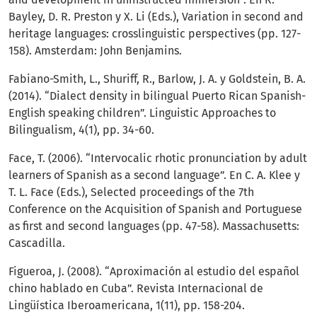
Bayley, D. R. Preston y X. Li (Eds.), Variation in second and
heritage languages: crosslinguistic perspectives (pp. 127-
158). Amsterdam: John Benjamins.
Fabiano-Smith, L., Shuriff, R., Barlow, J. A. y Goldstein, B. A.
(2014). “Dialect density in bilingual Puerto Rican Spanish-
English speaking children”. Linguistic Approaches to
Bilingualism, 4(1), pp. 34-60.
Face, T. (2006). “Intervocalic rhotic pronunciation by adult
learners of Spanish as a second language”. En C. A. Klee y
T. L. Face (Eds.), Selected proceedings of the 7th
Conference on the Acquisition of Spanish and Portuguese
as first and second languages (pp. 47-58). Massachusetts:
Cascadilla.
Figueroa, J. (2008). “Aproximación al estudio del español
chino hablado en Cuba”. Revista Internacional de
Lingüística Iberoamericana, 1(11), pp. 158-204.