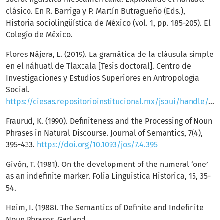
clásico. En R. Barriga y P. Martín Butragueño (Eds.),
Historia sociolingüística de México (vol. 1, pp. 185-205). El
Colegio de México.
Flores Nájera, L. (2019). La gramática de la cláusula simple
en el náhuatl de Tlaxcala [Tesis doctoral]. Centro de
Investigaciones y Estudios Superiores en Antropología
Social.
https://ciesas.repositorioinstitucional.mx/jspui/handle/1015/919
Fraurud, K. (1990). Definiteness and the Processing of Noun
Phrases in Natural Discourse. Journal of Semantics, 7(4),
395-433.
https://doi.org/10.1093/jos/7.4.395
Givón, T. (1981). On the development of the numeral ‘one’
as an indefinite marker. Folia Linguistica Historica, 15, 35-
54.
Heim, I. (1988). The Semantics of Definite and Indefinite
Noun Phrases. Garland.