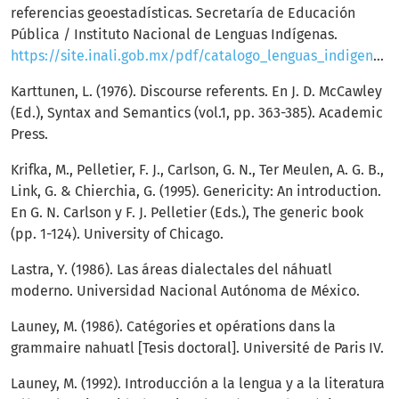
referencias geoestadísticas. Secretaría de Educación
Pública / Instituto Nacional de Lenguas Indígenas.
https://site.inali.gob.mx/pdf/catalogo_lenguas_indigenas.pdf
Karttunen, L. (1976). Discourse referents. En J. D. McCawley
(Ed.), Syntax and Semantics (vol.1, pp. 363-385). Academic
Press.
Krifka, M., Pelletier, F. J., Carlson, G. N., Ter Meulen, A. G. B.,
Link, G. & Chierchia, G. (1995). Genericity: An introduction.
En G. N. Carlson y F. J. Pelletier (Eds.), The generic book
(pp. 1-124). University of Chicago.
Lastra, Y. (1986). Las áreas dialectales del náhuatl
moderno. Universidad Nacional Autónoma de México.
Launey, M. (1986). Catégories et opérations dans la
grammaire nahuatl [Tesis doctoral]. Université de Paris IV.
Launey, M. (1992). Introducción a la lengua y a la literatura