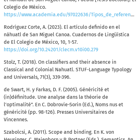
Colegio de México.
https://www.academia.edu/97022636/Tipos_de_referencia_nominal_en_el_n%C3%A1huatl_de_San_Miguel_Canoa_Puebla
Rodríguez Corte, A. (2023). El artículo definido en el
náhuatl de San Miguel Canoa. Cuadernos de Lingüística
de El Colegio de México, 10, 1-57.
https://doi.org/10.24201/clecm.v10i00.279
Stolz, T. (2018). On classifiers and their absence in
Classical and Colonial Nahuatl. STUF-Language Typology
and Universals, 71(3), 339-396.
de Swart, H. y Farkas, D. F. (2005). Généricité et
(in)définitude. Une analyse dans la théorie de
l’optimalité”. En C. Dobrovie-Sorin (Ed.), Noms nus et
généricité (pp. 98-126). Presses Universitaires de
Vincennes.
Szabolcsi, A. (2011). Scope and binding. En K. von
Heusinger, C. Maienborn y P. Portner (Eds.), Semantics. An