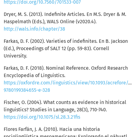
https://doi.org/10.7560/701533-007
Dryer, M. S. (2013). Indefinite Articles. En M.S. Dryer & M.
Haspelmath (Eds.), WALS Online (v2020.4).
http://wals.info/chapter/38
Farkas, D. F. (2002). Varieties of indefinites. En B. Jackson
(Ed.), Proceedings of SALT 12 (pp. 59-83). Cornell
University.
Farkas, D. F. (2018). Nominal Reference. Oxford Research
Encyclopedia of Linguistics.
https://oxfordre.com/linguistics/view/10.1093/acrefore/97
9780199384655-e-328
Fischer, O. (2004). What counts as evidence in historical
linguistics? Studies in Language, 28(3), 710-740.
https://doi.org/10.1075/sl.28.3.21fis
Flores Farfán, J. A. (2010). Hacia una historia
sociolingüística mesoamericana: Explorando el náhuatl