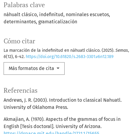
Palabras clave
náhualt clásico
indefinitud
nominales escuetos
determinantes
gramaticalización
Cómo citar
La marcación de la indefinitud en náhuatl clásico. (2025).
Semas
,
6
(12), 6-42.
https://doi.org/10.61820/s.2683-3301.v6n12.189
Más formatos de cita
Referencias
Andrews, J. R. (2003). Introduction to classical Nahuatl.
University of Oklahoma Press.
Akmajian, A. (1970). Aspects of the grammas of focus in
English [Tesis doctoral]. University of Arizona.
https://dspace.mit.edu/handle/1721.1/15655
.