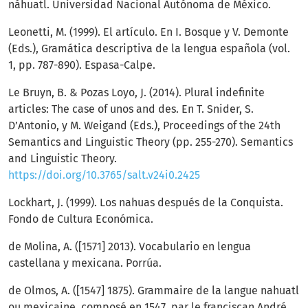
náhuatl. Universidad Nacional Autónoma de México.
Leonetti, M. (1999). El artículo. En I. Bosque y V. Demonte
(Eds.), Gramática descriptiva de la lengua española (vol.
1, pp. 787-890). Espasa-Calpe.
Le Bruyn, B. & Pozas Loyo, J. (2014). Plural indefinite
articles: The case of unos and des. En T. Snider, S.
D’Antonio, y M. Weigand (Eds.), Proceedings of the 24th
Semantics and Linguistic Theory (pp. 255-270). Semantics
and Linguistic Theory.
https://doi.org/10.3765/salt.v24i0.2425
Lockhart, J. (1999). Los nahuas después de la Conquista.
Fondo de Cultura Económica.
de Molina, A. ([1571] 2013). Vocabulario en lengua
castellana y mexicana. Porrúa.
de Olmos, A. ([1547] 1875). Grammaire de la langue nahuatl
ou mexicaine, composé en 1547, par le franciscan André