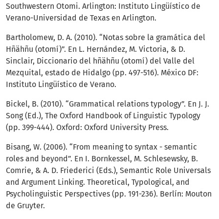
Southwestern Otomi. Arlington: Instituto Lingüístico de
Verano-Universidad de Texas en Arlington.
Bartholomew, D. A. (2010). “Notas sobre la gramática del
Hñähñu (otomí)”. En L. Hernández, M. Victoria, & D.
Sinclair, Diccionario del hñähñu (otomí) del Valle del
Mezquital, estado de Hidalgo (pp. 497-516). México DF:
Instituto Lingüístico de Verano.
Bickel, B. (2010). “Grammatical relations typology”. En J. J.
Song (Ed.), The Oxford Handbook of Linguistic Typology
(pp. 399-444). Oxford: Oxford University Press.
Bisang, W. (2006). “From meaning to syntax - semantic
roles and beyond”. En I. Bornkessel, M. Schlesewsky, B.
Comrie, & A. D. Friederici (Eds.), Semantic Role Universals
and Argument Linking. Theoretical, Typological, and
Psycholinguistic Perspectives (pp. 191-236). Berlín: Mouton
de Gruyter.