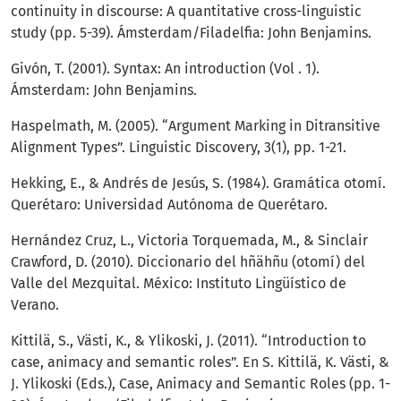
continuity in discourse: A quantitative cross-linguistic
study (pp. 5-39). Ámsterdam/Filadelfia: John Benjamins.
Givón, T. (2001). Syntax: An introduction (Vol . 1).
Ámsterdam: John Benjamins.
Haspelmath, M. (2005). “Argument Marking in Ditransitive
Alignment Types”. Linguistic Discovery, 3(1), pp. 1-21.
Hekking, E., & Andrés de Jesús, S. (1984). Gramática otomí.
Querétaro: Universidad Autónoma de Querétaro.
Hernández Cruz, L., Victoria Torquemada, M., & Sinclair
Crawford, D. (2010). Diccionario del hñähñu (otomí) del
Valle del Mezquital. México: Instituto Lingüístico de
Verano.
Kittilä, S., Västi, K., & Ylikoski, J. (2011). “Introduction to
case, animacy and semantic roles”. En S. Kittilä, K. Västi, &
J. Ylikoski (Eds.), Case, Animacy and Semantic Roles (pp. 1-