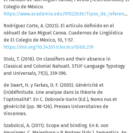
Colegio de México.
https://www.academia.edu/97022636/Tipos_de_referencia_nominal_en_el_n%C3%A1huatl_de_San_Miguel_Canoa_Puebla
Rodríguez Corte, A. (2023). El artículo definido en el
náhuatl de San Miguel Canoa. Cuadernos de Lingüística
de El Colegio de México, 10, 1-57.
https://doi.org/10.24201/clecm.v10i00.279
Stolz, T. (2018). On classifiers and their absence in
Classical and Colonial Nahuatl. STUF-Language Typology
and Universals, 71(3), 339-396.
de Swart, H. y Farkas, D. F. (2005). Généricité et
(in)définitude. Une analyse dans la théorie de
l’optimalité”. En C. Dobrovie-Sorin (Ed.), Noms nus et
généricité (pp. 98-126). Presses Universitaires de
Vincennes.
Szabolcsi, A. (2011). Scope and binding. En K. von
Heusinger, C. Maienborn y P. Portner (Eds.), Semantics. An