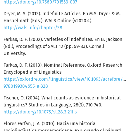
https://doi.org/10.7560/701533-007
Dryer, M. S. (2013). Indefinite Articles. En M.S. Dryer & M.
Haspelmath (Eds.), WALS Online (v2020.4).
http://wals.info/chapter/38
Farkas, D. F. (2002). Varieties of indefinites. En B. Jackson
(Ed.), Proceedings of SALT 12 (pp. 59-83). Cornell
University.
Farkas, D. F. (2018). Nominal Reference. Oxford Research
Encyclopedia of Linguistics.
https://oxfordre.com/linguistics/view/10.1093/acrefore/97
9780199384655-e-328
Fischer, O. (2004). What counts as evidence in historical
linguistics? Studies in Language, 28(3), 710-740.
https://doi.org/10.1075/sl.28.3.21fis
Flores Farfán, J. A. (2010). Hacia una historia
sociolingüística mesoamericana: Explorando el náhuatl