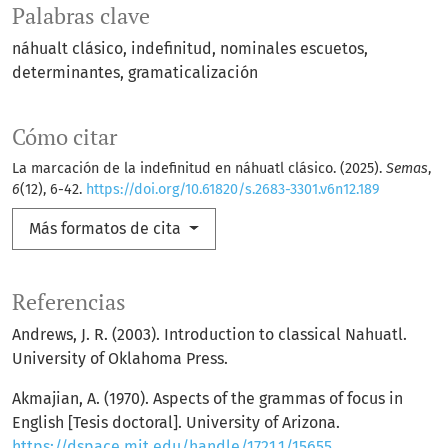
Palabras clave
náhualt clásico
indefinitud
nominales escuetos
determinantes
gramaticalización
Cómo citar
La marcación de la indefinitud en náhuatl clásico. (2025).
Semas
,
6
(12), 6-42.
https://doi.org/10.61820/s.2683-3301.v6n12.189
Más formatos de cita
Referencias
Andrews, J. R. (2003). Introduction to classical Nahuatl.
University of Oklahoma Press.
Akmajian, A. (1970). Aspects of the grammas of focus in
English [Tesis doctoral]. University of Arizona.
https://dspace.mit.edu/handle/1721.1/15655
.