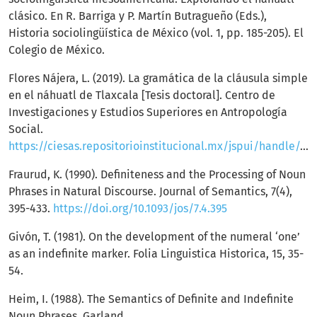
clásico. En R. Barriga y P. Martín Butragueño (Eds.),
Historia sociolingüística de México (vol. 1, pp. 185-205). El
Colegio de México.
Flores Nájera, L. (2019). La gramática de la cláusula simple
en el náhuatl de Tlaxcala [Tesis doctoral]. Centro de
Investigaciones y Estudios Superiores en Antropología
Social.
https://ciesas.repositorioinstitucional.mx/jspui/handle/1015/919
Fraurud, K. (1990). Definiteness and the Processing of Noun
Phrases in Natural Discourse. Journal of Semantics, 7(4),
395-433.
https://doi.org/10.1093/jos/7.4.395
Givón, T. (1981). On the development of the numeral ‘one’
as an indefinite marker. Folia Linguistica Historica, 15, 35-
54.
Heim, I. (1988). The Semantics of Definite and Indefinite
Noun Phrases. Garland.