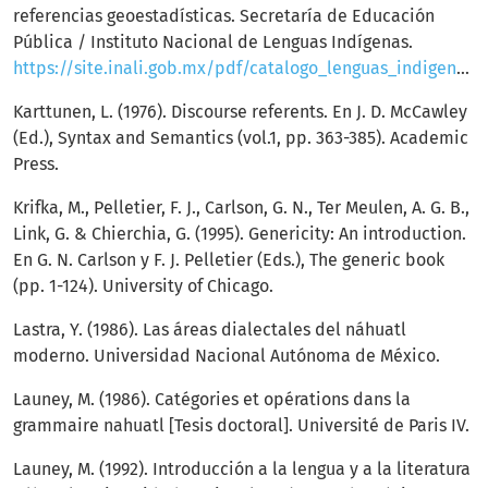
referencias geoestadísticas. Secretaría de Educación
Pública / Instituto Nacional de Lenguas Indígenas.
https://site.inali.gob.mx/pdf/catalogo_lenguas_indigenas.pdf
Karttunen, L. (1976). Discourse referents. En J. D. McCawley
(Ed.), Syntax and Semantics (vol.1, pp. 363-385). Academic
Press.
Krifka, M., Pelletier, F. J., Carlson, G. N., Ter Meulen, A. G. B.,
Link, G. & Chierchia, G. (1995). Genericity: An introduction.
En G. N. Carlson y F. J. Pelletier (Eds.), The generic book
(pp. 1-124). University of Chicago.
Lastra, Y. (1986). Las áreas dialectales del náhuatl
moderno. Universidad Nacional Autónoma de México.
Launey, M. (1986). Catégories et opérations dans la
grammaire nahuatl [Tesis doctoral]. Université de Paris IV.
Launey, M. (1992). Introducción a la lengua y a la literatura