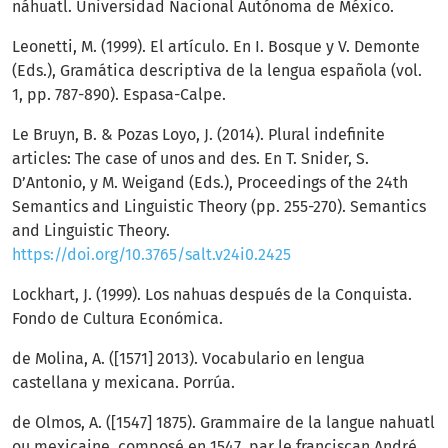
náhuatl. Universidad Nacional Autónoma de México.
Leonetti, M. (1999). El artículo. En I. Bosque y V. Demonte
(Eds.), Gramática descriptiva de la lengua española (vol.
1, pp. 787-890). Espasa-Calpe.
Le Bruyn, B. & Pozas Loyo, J. (2014). Plural indefinite
articles: The case of unos and des. En T. Snider, S.
D’Antonio, y M. Weigand (Eds.), Proceedings of the 24th
Semantics and Linguistic Theory (pp. 255-270). Semantics
and Linguistic Theory.
https://doi.org/10.3765/salt.v24i0.2425
Lockhart, J. (1999). Los nahuas después de la Conquista.
Fondo de Cultura Económica.
de Molina, A. ([1571] 2013). Vocabulario en lengua
castellana y mexicana. Porrúa.
de Olmos, A. ([1547] 1875). Grammaire de la langue nahuatl
ou mexicaine, composé en 1547, par le franciscan André