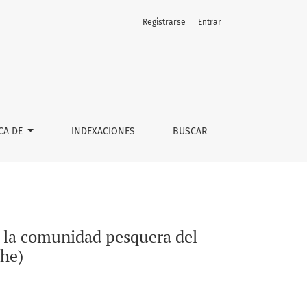
Registrarse
Entrar
 de Marruecos (Tánger, Arcila y Larache)
CA DE
INDEXACIONES
BUSCAR
e la comunidad pesquera del
che)