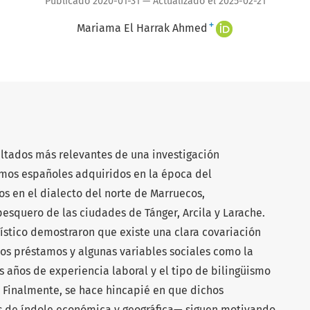
Publicado 2020-01-31 — Actualizado el 2025-02-21
+
Mariama El Harrak Ahmed
ultados más relevantes de una investigación
tamos españoles adquiridos en la época del
s en el dialecto del norte de Marruecos,
esquero de las ciudades de Tánger, Arcila y Larache.
dístico demostraron que existe una clara covariación
hos préstamos y algunas variables sociales como la
os años de experiencia laboral y el tipo de bilingüismo
). Finalmente, se hace hincapié en que dichos
s de índole económica y geográfica— siguen motivando