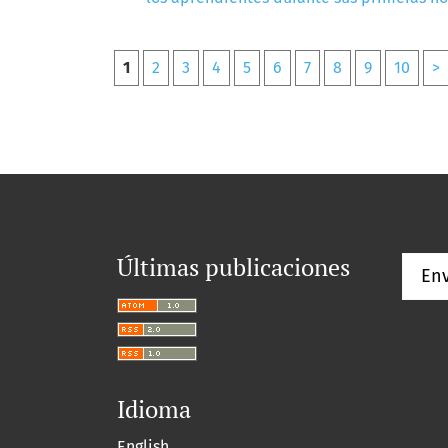
1
2
3
4
5
6
7
8
9
10
>
Últimas publicaciones
Env
Idioma
English