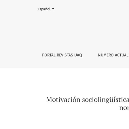
Cambiar el idioma. El actual es:
Español
Motivación sociolingüística de los préstamos
PORTAL REVISTAS UAQ
NÚMERO ACTUAL
Motivación sociolingüístic
nor