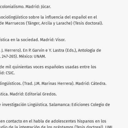
y colonialismo. Madrid: Júcar.
ociolingüístico sobre la influencia del español en el
 Marruecos (Tánger, Arcila y Larache) (Tesis doctoral).
ística en la sociedad. Madrid: Visor.
 J. Herrero). En P. Garvin e Y. Lastra (Eds.), Antología de
p. 247-265). México: UNAM.
 de mil quinientas voces españoles usadas entre los
d: CSIC.
ingüísticos. (Trad. J.M. Marinas Herrera). Madrid: Cátedra.
stica. Madrid: Editorial Gredos.
 investigación Lingüística. Salamanca: Ediciones Colegio de
s en contacto en el habla de adolescentes hispanos en los
tudio de la integración de los préstamos (Tesis doctoral). UMI,