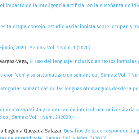
el impacto de la inteligencia artificial en la enseñanza de i
sita ocupa consejo: estudio variacionista sobre 'ocupar' y 'n
o-junio, 2020
,
Semas: Vol. 1 Núm. 1 (2020)
 Vargas-Vega,
El uso del lenguaje inclusivo en textos formales
sición ‘con’ y su sistematización semántica
,
Semas: Vol. 1 Núm
 categorías semánticas de las lenguas otomangues desde la pe
imiento zapatista y la educación intercultural universitaria a
xico
,
Semas: Vol. 1 Núm. 2 (2020)
ría Eugenia Quezada Salazar,
Desafíos de la correspondencia 
oras de aprendizaje
,
Semas: Vol. 4 Núm. 7 (2023)