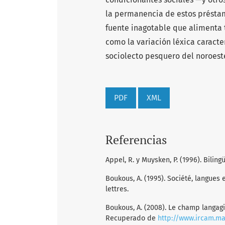
la permanencia de estos présta
fuente inagotable que alimenta 
como la variación léxica caracter
sociolecto pesquero del noroeste
PDF
XML
Referencias
Appel, R. y Muysken, P. (1996). Bilin
Boukous, A. (1995). Société, langues 
lettres.
Boukous, A. (2008). Le champ langagier:
Recuperado de
http://www.ircam.ma