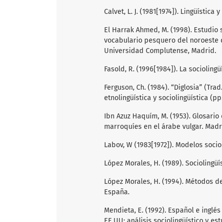
Calvet, L. J. (1981[1974]). Lingüística 
El Harrak Ahmed, M. (1998). Estudio s
vocabulario pesquero del noroeste de
Universidad Complutense, Madrid.
Fasold, R. (1996[1984]). La sociolingü
Ferguson, Ch. (1984). “Diglosia” (Trad.
etnolingüística y sociolingüística (p
Ibn Azuz Haquím, M. (1953). Glosario
marroquíes en el árabe vulgar. Madri
Labov, W (1983[1972]). Modelos sociol
López Morales, H. (1989). Sociolingüí
López Morales, H. (1994). Métodos de
España.
Mendieta, E. (1992). Español e inglé
EE.UU: análisis sociolingüístico y es