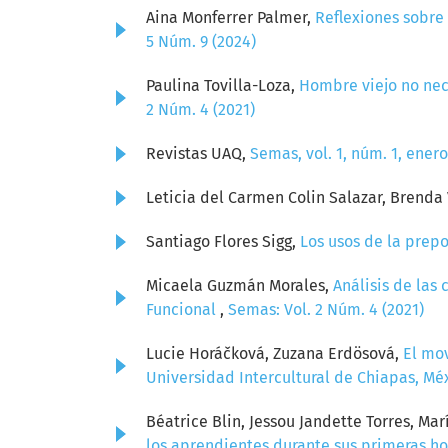
Aina Monferrer Palmer,
Reflexiones sobre 
5 Núm. 9 (2024)
Paulina Tovilla-Loza,
Hombre viejo no nece
2 Núm. 4 (2021)
Revistas UAQ,
Semas, vol. 1, núm. 1, ener
Leticia del Carmen Colin Salazar, Brenda
Santiago Flores Sigg,
Los usos de la prepo
Micaela Guzmán Morales,
Análisis de las
Funcional
,
Semas: Vol. 2 Núm. 4 (2021)
Lucie Horáčková, Zuzana Erdösová,
El mov
Universidad Intercultural de Chiapas, Mé
Béatrice Blin, Jessou Jandette Torres, Ma
los aprendientes durante sus primeras h