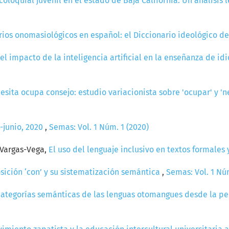
coloquial juvenil en el estado de Baja California. Un análisis 
rios onomasiológicos en español: el Diccionario ideológico de
el impacto de la inteligencia artificial en la enseñanza de i
sita ocupa consejo: estudio variacionista sobre 'ocupar' y 'n
o-junio, 2020
,
Semas: Vol. 1 Núm. 1 (2020)
 Vargas-Vega,
El uso del lenguaje inclusivo en textos formales
sición ‘con’ y su sistematización semántica
,
Semas: Vol. 1 Núm
 categorías semánticas de las lenguas otomangues desde la pe