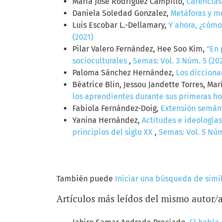
María José Rodríguez Campillo,
Carencias
Daniela Soledad Gonzalez,
Metáforas y m
Luis Escobar L.-Dellamary,
Y ahora, ¿cómo
(2021)
Pilar Valero Fernández, Hee Soo Kim,
"En 
socioculturales
,
Semas: Vol. 3 Núm. 5 (20
Paloma Sánchez Hernández,
Los dicciona
Béatrice Blin, Jessou Jandette Torres, Ma
los aprendientes durante sus primeras h
Fabiola Fernández-Doig,
Extensión semánt
Yanina Hernández,
Actitudes e ideología
principios del siglo XX
,
Semas: Vol. 5 Núm
También puede
Iniciar una búsqueda de simi
Artículos más leídos del mismo autor/