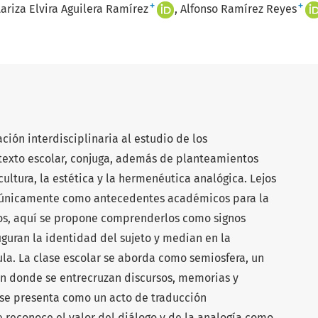
+
+
Lariza Elvira Aguilera Ramírez
Alfonso Ramírez Reyes
ción interdisciplinaria al estudio de los
texto escolar, conjuga, además de planteamientos
ultura, la estética y la hermenéutica analógica. Lejos
s únicamente como antecedentes académicos para la
os, aquí se propone comprenderlos como signos
guran la identidad del sujeto y median en la
ula. La clase escolar se aborda como semiosfera, un
ón donde se entrecruzan discursos, memorias y
 se presenta como un acto de traducción
e reconoce el valor del diálogo y de la analogía como