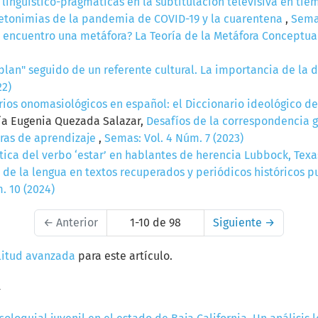
 lingüístico-pragmáticas en la subtitulación televisiva en ti
etonimias de la pandemia de COVID-19 y la cuarentena
,
Semas
 encuentro una metáfora? La Teoría de la Metáfora Conceptu
plan" seguido de un referente cultural. La importancia de la 
22)
rios onomasiológicos en español: el Diccionario ideológico de
ría Eugenia Quezada Salazar,
Desafíos de la correspondencia 
oras de aprendizaje
,
Semas: Vol. 4 Núm. 7 (2023)
ica del verbo ‘estar’ en hablantes de herencia Lubbock, Tex
s de la lengua en textos recuperados y periódicos históricos 
. 10 (2024)
←
Anterior
1-10 de 98
Siguiente
→
litud avanzada
para este artículo.
a