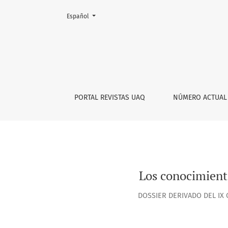
Cambiar el idioma. El actual es:
Español
Los conocimientos previos en la clase escolar
PORTAL REVISTAS UAQ
NÚMERO ACTUAL
Los conocimiento
DOSSIER DERIVADO DEL IX 