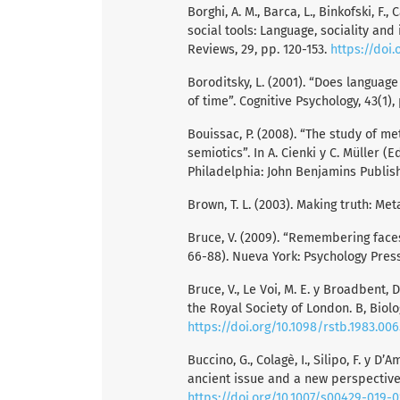
Borghi, A. M., Barca, L., Binkofski, F.,
social tools: Language, sociality and
Reviews, 29, pp. 120-153.
https://doi.
Boroditsky, L. (2001). “Does langua
of time”. Cognitive Psychology, 43(1),
Bouissac, P. (2008). “The study of m
semiotics”. In A. Cienki y C. Müller 
Philadelphia: John Benjamins Publis
Brown, T. L. (2003). Making truth: Met
Bruce, V. (2009). “Remembering faces”
66-88). Nueva York: Psychology Press
Bruce, V., Le Voi, M. E. y Broadbent, 
the Royal Society of London. B, Biolo
https://doi.org/10.1098/rstb.1983.006
Buccino, G., Colagè, I., Silipo, F. y 
ancient issue and a new perspective”
https://doi.org/10.1007/s00429-019-0