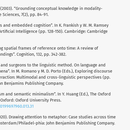
C. (2003). “Grounding conceptual knowledge in modality-
 Sciences, 7(2), pp. 84-91.
ms and embedded cognition”. In K. Frankish y W. M. Ramsey
tificial Intelligence (pp. 128-150). Cambridge: Cambridge
ing spatial frames of reference onto time: A review of
ndings”. Cognition, 132, pp. 342-382.
s and surgeons to the linguistic method. On language and
na”. In M. Romano y M. D. Porto (Eds.), Exploring discourse
teraction: Multimodal and cross-linguistic perspectives (pp.
ohn Benjamins Publishing Company.
ism and semantic minimalism”. In Y. Huang (Ed.), The Oxford
Oxford: Oxford University Press.
80199697960.013.31
(2020). Drawing attention to metaphor: Case studies across time
Amsterdam/Philadel-phia: John Benjamins Publishing Company.