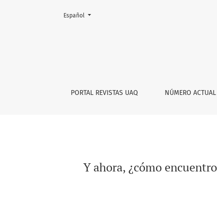
Cambiar el idioma. El actual es:
Español
Y ahora, ¿cómo encuentro una metáfora? La T
PORTAL REVISTAS UAQ
NÚMERO ACTUAL
Y ahora, ¿cómo encuentro