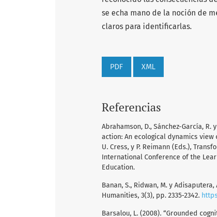
se echa mano de la noción de me
claros para identificarlas.
PDF
XML
Referencias
Abrahamson, D., Sánchez-García, R. y
action: An ecological dynamics view on
U. Cress, y P. Reimann (Eds.), Trans
International Conference of the Learn
Education.
Banan, S., Ridwan, M. y Adisaputera, 
Humanities, 3(3), pp. 2335-2342.
https
Barsalou, L. (2008). “Grounded cognit