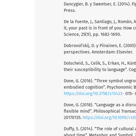
Dancygier, B. y Sweetser, E. (2014).
Press.
De la Fuente, J., Santiago, J., Román,
it, your past is in front of you: How
Science, 25(9), pp. 1682-1690.
Dobrovol’skij, D. y Piirainen, E. (2005
perspectives. Amsterdam: Elsevier.
Dolscheid, S., Celik, S., Erkan, H., Kü
their susceptibility to language”. Cog
Dove, G. (2016). “Three symbol ungr
embodied cognition”. Psychonomic Bul
https://doi.org/10.3758/s13423-
015- 
Dove, G. (2018). “Language as a dis
flexible mind”. Philosophical Transact
20170135.
https://doi.org/10.1098/rst
Duffy, S. (2014). “The role of cultura
about time”. Metaphor and Symbol, 29