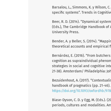
Barsalou, L., Simmons, K. y Wilson, 
specific systems”. Trends in Cognitive
Beer, R. D. (2014). “Dynamical syste
(Eds.), The Cambridge Handbook of Ar
University Press.
Bender, A. y Beller, S. (2014). “Mapp
theoretical accounts and empirical fi
Bernárdez, E. (2016). “From butcher
cognition as supraindividual phenome
strategies in social and cognitive in
21-38). Amsterdam/ Philadelphia: J
Bezuidenhout, A. (2017). “Contextual
handbook of pragmatics (pp. 21-46). 
https://doi.org/10.1093/oxfordhb/97
Biase-Dyson, C. D. y Egg, M. (Eds.). 
periods, cultures and modalities. 