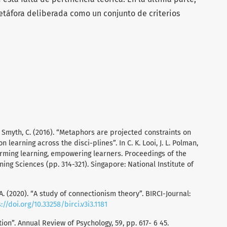
táfora deliberada como un conjunto de criterios
 Smyth, C. (2016). “Metaphors are projected constraints on
 learning across the disci-plines”. In C. K. Looi, J. L. Polman,
forming learning, empowering learners. Proceedings of the
ing Sciences (pp. 314-321). Singapore: National Institute of
A. (2020). “A study of connectionism theory”. BIRCI-Journal:
://doi.org/10.33258/birci.v3i3.1181
ion”. Annual Review of Psychology, 59, pp. 617- 6 45.