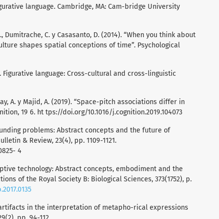
 Figurative language. Cambridge, MA: Cam-bridge University
 A., Dumitrache, C. y Casasanto, D. (2014). “When you think about
 culture shapes spatial conceptions of time”. Psychological
). Figurative language: Cross-cultural and cross-linguistic
ntay, A. y Majid, A. (2019). “Space-pitch associations differ in
nition, 19 6. ht tps://doi.org/10.1016/j.cognition.2019.104073
ounding problems: Abstract concepts and the future of
letin & Review, 23(4), pp. 1109-1121.
0825- 4
ruptive technology: Abstract concepts, embodiment and the
ions of the Royal Society B: Biological Sciences, 373(1752), p.
b.2017.0135
l artifacts in the interpretation of metapho-rical expressions
(2), pp. 94-112.