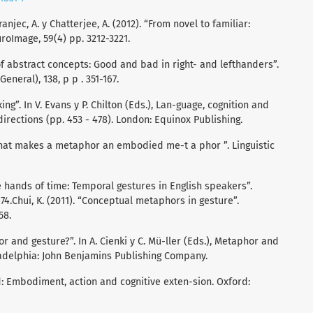
Kranjec, A. y Chatterjee, A. (2012). “From novel to familiar:
roImage, 59(4) pp. 3212-3221.
f abstract concepts: Good and bad in right- and lefthanders”.
eneral), 138, p p . 351-167.
ing”. In V. Evans y P. Chilton (Eds.), Lan-guage, cognition and
irections (pp. 453 - 478). London: Equinox Publishing.
 “What makes a metaphor an embodied me-t a phor ”. Linguistic
he hands of time: Temporal gestures in English speakers”.
674.Chui, K. (2011). “Conceptual metaphors in gesture”.
58.
r and gesture?”. In A. Cienki y C. Mü-ller (Eds.), Metaphor and
adelphia: John Benjamins Publishing Company.
nd: Embodiment, action and cognitive exten-sion. Oxford: