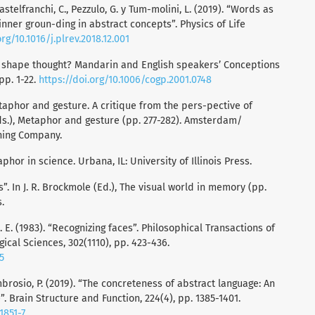
 Castelfranchi, C., Pezzulo, G. y Tum-molini, L. (2019). “Words as
 inner groun-ding in abstract concepts”. Physics of Life
org/10.1016/j.plrev.2018.12.001
ge shape thought? Mandarin and English speakers’ Conceptions
 pp. 1-22.
https://doi.org/10.1006/cogp.2001.0748
etaphor and gesture. A critique from the pers-pective of
(Eds.), Metaphor and gesture (pp. 277-282). Amsterdam/
hing Company.
aphor in science. Urbana, IL: University of Illinois Press.
. In J. R. Brockmole (Ed.), The visual world in memory (pp.
.
D. E. (1983). “Recognizing faces”. Philosophical Transactions of
gical Sciences, 302(1110), pp. 423-436.
5
D’Ambrosio, P. (2019). “The concreteness of abstract language: An
. Brain Structure and Function, 224(4), pp. 1385-1401.
1851-7