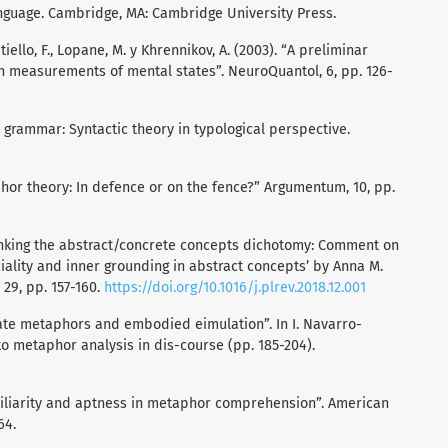
 language. Cambridge, MA: Cambridge University Press.
Vitiello, F., Lopane, M. y Khrennikov, A. (2003). “A preliminar
n measurements of mental states”. NeuroQuantol, 6, pp. 126-
n grammar: Syntactic theory in typological perspective.
hor theory: In defence or on the fence?” Argumentum, 10, pp.
thinking the abstract/concrete concepts dichotomy: Comment on
ciality and inner grounding in abstract concepts’ by Anna M.
, 29, pp. 157-160.
https://doi.org/10.1016/j.plrev.2018.12.001
berate metaphors and embodied eimulation”. In I. Navarro-
o metaphor analysis in dis-course (pp. 185-204).
Familiarity and aptness in metaphor comprehension”. American
64.