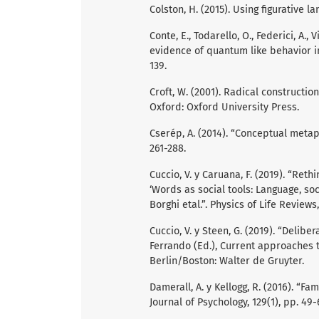
Colston, H. (2015). Using figurative
Conte, E., Todarello, O., Federici, A., 
evidence of quantum like behavior i
139.
Croft, W. (2001). Radical constructio
Oxford: Oxford University Press.
Cserép, A. (2014). “Conceptual metap
261-288.
Cuccio, V. y Caruana, F. (2019). “Re
‘Words as social tools: Language, so
Borghi etal.”. Physics of Life Reviews
Cuccio, V. y Steen, G. (2019). “Deli
Ferrando (Ed.), Current approaches t
Berlin/Boston: Walter de Gruyter.
Damerall, A. y Kellogg, R. (2016). “
Journal of Psychology, 129(1), pp. 49-