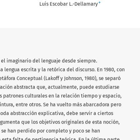
+
Luis Escobar L.-Dellamary
 el imaginario del lenguaje desde siempre.
a lengua escrita y la retórica del discurso. En 1980, con
etáfora Conceptual (Lakoff y Johnson, 1980), se separó
eración abstracta que, actualmente, puede estudiarse
 patrones culturales en la relación tiempo y espacio,
a pintura, entre otros. Se ha vuelto más abarcadora pero
toda abstracción explicativa, debe servir a ciertos
argumenta que los objetivos originales de esta noción,
 se han perdido por completo y poco se han
esta falta de pertinencia teórica. En la última parte,