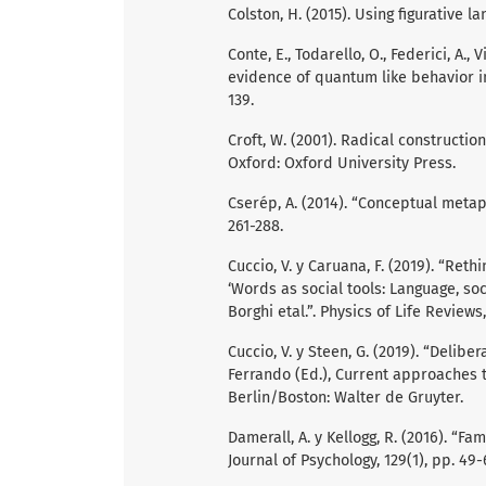
Colston, H. (2015). Using figurative
Conte, E., Todarello, O., Federici, A., 
evidence of quantum like behavior i
139.
Croft, W. (2001). Radical constructio
Oxford: Oxford University Press.
Cserép, A. (2014). “Conceptual metap
261-288.
Cuccio, V. y Caruana, F. (2019). “Re
‘Words as social tools: Language, so
Borghi etal.”. Physics of Life Reviews
Cuccio, V. y Steen, G. (2019). “Deli
Ferrando (Ed.), Current approaches t
Berlin/Boston: Walter de Gruyter.
Damerall, A. y Kellogg, R. (2016). “
Journal of Psychology, 129(1), pp. 49-