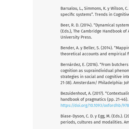
Barsalou, L., Simmons, K. y Wilson, 
specific systems”. Trends in Cognitive
Beer, R. D. (2014). “Dynamical syste
(Eds.), The Cambridge Handbook of Ar
University Press.
Bender, A. y Beller, S. (2014). “Mapp
theoretical accounts and empirical fi
Bernárdez, E. (2016). “From butcher
cognition as supraindividual phenome
strategies in social and cognitive in
21-38). Amsterdam/ Philadelphia: J
Bezuidenhout, A. (2017). “Contextual
handbook of pragmatics (pp. 21-46). 
https://doi.org/10.1093/oxfordhb/97
Biase-Dyson, C. D. y Egg, M. (Eds.). 
periods, cultures and modalities. 