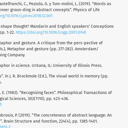
 Castelfranchi, C., Pezzulo, G. y Tum-molini, L. (2019). “Words as
 inner groun-ding in abstract concepts”. Physics of Life
org/10.1016/j.plrev.2018.12.001
ge shape thought? Mandarin and English speakers’ Conceptions
 pp. 1-22.
https://doi.org/10.1006/cogp.2001.0748
etaphor and gesture. A critique from the pers-pective of
(Eds.), Metaphor and gesture (pp. 277-282). Amsterdam/
hing Company.
aphor in science. Urbana, IL: University of Illinois Press.
. In J. R. Brockmole (Ed.), The visual world in memory (pp.
.
D. E. (1983). “Recognizing faces”. Philosophical Transactions of
gical Sciences, 302(1110), pp. 423-436.
5
D’Ambrosio, P. (2019). “The concreteness of abstract language: An
. Brain Structure and Function, 224(4), pp. 1385-1401.
1851-7