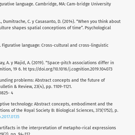
 Figurative language. Cambridge, MA: Cam-bridge University
 A., Dumitrache, C. y Casasanto, D. (2014). “When you think about
 culture shapes spatial conceptions of time”. Psychological
). Figurative language: Cross-cultural and cross-linguistic
ntay, A. y Majid, A. (2019). “Space-pitch associations differ in
nition, 19 6. ht tps://doi.org/10.1016/j.cognition.2019.104073
ounding problems: Abstract concepts and the future of
letin & Review, 23(4), pp. 1109-1121.
0825- 4
ruptive technology: Abstract concepts, embodiment and the
ions of the Royal Society B: Biological Sciences, 373(1752), p.
b.2017.0135
l artifacts in the interpretation of metapho-rical expressions
(2), pp. 94-112.