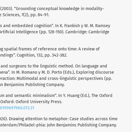
C. (2003). “Grounding conceptual knowledge in modality-
 Sciences, 7(2), pp. 84-91.
ms and embedded cognition”. In K. Frankish y W. M. Ramsey
tificial Intelligence (pp. 128-150). Cambridge: Cambridge
ing spatial frames of reference onto time: A review of
ndings”. Cognition, 132, pp. 342-382.
s and surgeons to the linguistic method. On language and
na”. In M. Romano y M. D. Porto (Eds.), Exploring discourse
teraction: Multimodal and cross-linguistic perspectives (pp.
ohn Benjamins Publishing Company.
ism and semantic minimalism”. In Y. Huang (Ed.), The Oxford
Oxford: Oxford University Press.
80199697960.013.31
(2020). Drawing attention to metaphor: Case studies across time
Amsterdam/Philadel-phia: John Benjamins Publishing Company.