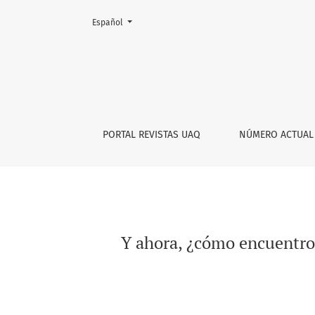
Cambiar el idioma. El actual es:
Español
Y ahora, ¿cómo encuentro una metáfora? La T
PORTAL REVISTAS UAQ
NÚMERO ACTUAL
Y ahora, ¿cómo encuentro