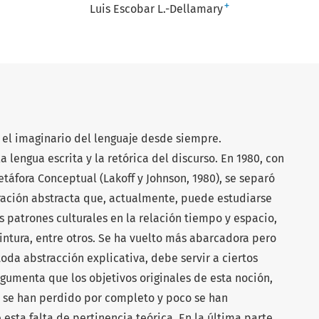
+
Luis Escobar L.-Dellamary
 el imaginario del lenguaje desde siempre.
a lengua escrita y la retórica del discurso. En 1980, con
etáfora Conceptual (Lakoff y Johnson, 1980), se separó
eración abstracta que, actualmente, puede estudiarse
 patrones culturales en la relación tiempo y espacio,
a pintura, entre otros. Se ha vuelto más abarcadora pero
toda abstracción explicativa, debe servir a ciertos
argumenta que los objetivos originales de esta noción,
 se han perdido por completo y poco se han
esta falta de pertinencia teórica. En la última parte,