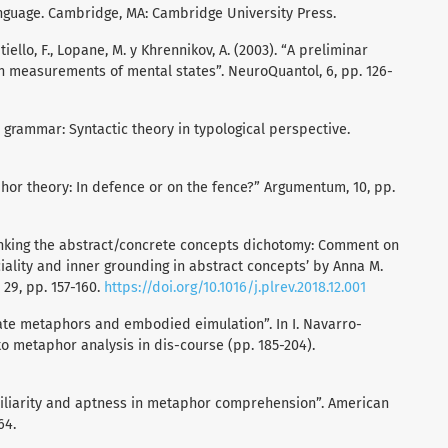
 language. Cambridge, MA: Cambridge University Press.
Vitiello, F., Lopane, M. y Khrennikov, A. (2003). “A preliminar
n measurements of mental states”. NeuroQuantol, 6, pp. 126-
n grammar: Syntactic theory in typological perspective.
hor theory: In defence or on the fence?” Argumentum, 10, pp.
thinking the abstract/concrete concepts dichotomy: Comment on
ciality and inner grounding in abstract concepts’ by Anna M.
, 29, pp. 157-160.
https://doi.org/10.1016/j.plrev.2018.12.001
berate metaphors and embodied eimulation”. In I. Navarro-
o metaphor analysis in dis-course (pp. 185-204).
Familiarity and aptness in metaphor comprehension”. American
64.