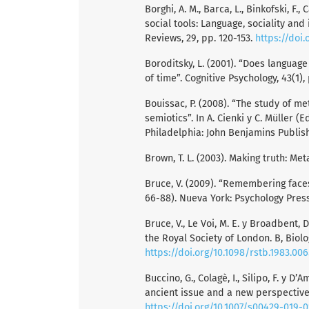
Borghi, A. M., Barca, L., Binkofski, F.,
social tools: Language, sociality and
Reviews, 29, pp. 120-153.
https://doi.
Boroditsky, L. (2001). “Does langua
of time”. Cognitive Psychology, 43(1),
Bouissac, P. (2008). “The study of m
semiotics”. In A. Cienki y C. Müller 
Philadelphia: John Benjamins Publis
Brown, T. L. (2003). Making truth: Met
Bruce, V. (2009). “Remembering faces”
66-88). Nueva York: Psychology Press
Bruce, V., Le Voi, M. E. y Broadbent, 
the Royal Society of London. B, Biolo
https://doi.org/10.1098/rstb.1983.006
Buccino, G., Colagè, I., Silipo, F. y 
ancient issue and a new perspective”
https://doi.org/10.1007/s00429-019-0