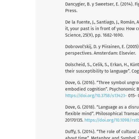
Dancygier, B. y Sweetser, E. (2014).
Press.
De la Fuente, J., Santiago, J., Román,
it, your past is in front of you: How
Science, 25(9), pp. 1682-1690.
Dobrovol’skij, D. y Piirainen, E. (2005
perspectives. Amsterdam: Elsevier.
Dolscheid, S., Celik, S., Erkan, H., Kü
their susceptibility to language”. Cog
Dove, G. (2016). “Three symbol ungr
embodied cognition”. Psychonomic Bul
https://doi.org/10.3758/s13423-
015- 
Dove, G. (2018). “Language as a dis
flexible mind”. Philosophical Transact
20170135.
https://doi.org/10.1098/rst
Duffy, S. (2014). “The role of cultura
about time”. Metaphor and Symbol, 29