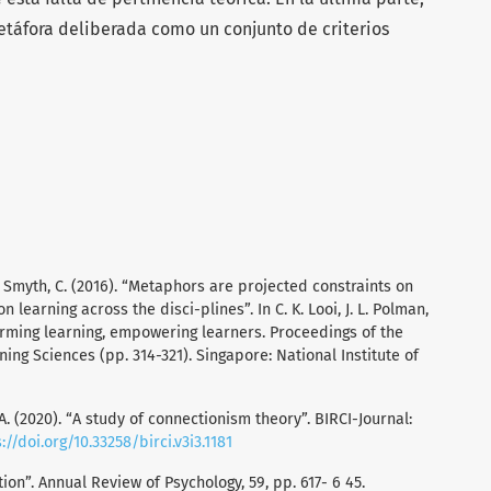
táfora deliberada como un conjunto de criterios
 Smyth, C. (2016). “Metaphors are projected constraints on
 learning across the disci-plines”. In C. K. Looi, J. L. Polman,
forming learning, empowering learners. Proceedings of the
ing Sciences (pp. 314-321). Singapore: National Institute of
A. (2020). “A study of connectionism theory”. BIRCI-Journal:
://doi.org/10.33258/birci.v3i3.1181
ion”. Annual Review of Psychology, 59, pp. 617- 6 45.