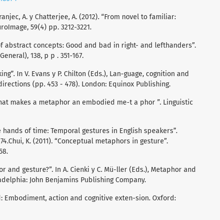
Kranjec, A. y Chatterjee, A. (2012). “From novel to familiar:
roImage, 59(4) pp. 3212-3221.
f abstract concepts: Good and bad in right- and lefthanders”.
eneral), 138, p p . 351-167.
ing”. In V. Evans y P. Chilton (Eds.), Lan-guage, cognition and
irections (pp. 453 - 478). London: Equinox Publishing.
 “What makes a metaphor an embodied me-t a phor ”. Linguistic
he hands of time: Temporal gestures in English speakers”.
674.Chui, K. (2011). “Conceptual metaphors in gesture”.
58.
r and gesture?”. In A. Cienki y C. Mü-ller (Eds.), Metaphor and
adelphia: John Benjamins Publishing Company.
nd: Embodiment, action and cognitive exten-sion. Oxford: