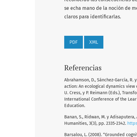
se echa mano de la noción de me
claros para identificarlas.
PDF
XML
Referencias
Abrahamson, D., Sánchez-García, R. y
action: An ecological dynamics view on
U. Cress, y P. Reimann (Eds.), Trans
International Conference of the Learn
Education.
Banan, S., Ridwan, M. y Adisaputera, 
Humanities, 3(3), pp. 2335-2342.
https
Barsalou, L. (2008). “Grounded cognit