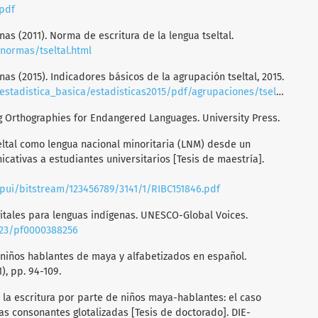
.pdf
nas (2011). Norma de escritura de la lengua tseltal.
s/normas/tseltal.html
nas (2015). Indicadores básicos de la agrupación tseltal, 2015.
estadistica_basica/estadisticas2015/pdf/agrupaciones/tseltal.pdf
ing Orthographies for Endangered Languages. University Press.
seltal como lengua nacional minoritaria (LNM) desde un
ativas a estudiantes universitarios [Tesis de maestría].
spui/bitstream/123456789/3141/1/RIBC151846.pdf
digitales para lenguas indígenas. UNESCO-Global Voices.
223/pf0000388256
de niños hablantes de maya y alfabetizados en español.
), pp. 94-109.
de la escritura por parte de niños maya-hablantes: el caso
as consonantes glotalizadas [Tesis de doctorado]. DIE-