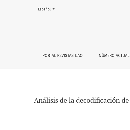
Cambiar el idioma. El actual es:
Español
Análisis de la decodificación de palabras glo
PORTAL REVISTAS UAQ
NÚMERO ACTUAL
Análisis de la decodificación de