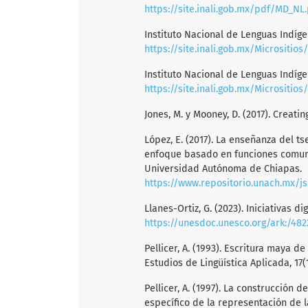
https://site.inali.gob.mx/pdf/MD_NL
Instituto Nacional de Lenguas Indíge
https://site.inali.gob.mx/Micrositio
Instituto Nacional de Lenguas Indíge
https://site.inali.gob.mx/Micrositios/
Jones, M. y Mooney, D. (2017). Creat
López, E. (2017). La enseñanza del t
enfoque basado en funciones comunic
Universidad Autónoma de Chiapas.
https://www.repositorio.unach.mx/j
Llanes-Ortiz, G. (2023). Iniciativas 
https://unesdoc.unesco.org/ark:/48
Pellicer, A. (1993). Escritura maya 
Estudios de Lingüística Aplicada, 17(1
Pellicer, A. (1997). La construcción 
específico de la representación de l