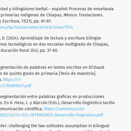
acidad y bilingüismo tseltal – español: Procesos de enseñanza
s primarias indígenas de Chiapas, México. Traslaciones.
Escritura, 11(21), pp. 61-81.
dex.php/traslaciones/article/view/7914
z, D. (2024). Aprendizaje de lectura y escritura bilingüe
tivos tecnológicos en dos escuelas multigrado de Chiapas,
ducación Rural 2(4), pp. 37-60.
8
segmentación de palabras en textos escritos en Di’dxazá
s de quinto grado de primaria [Tesis de maestría].
o.
https://ri-
4/1/RI005047.pdf
a segmentación entre palabras graficas en producciones
 En K. Hess, L. y Alarcón (Eds.), Desarrollo lingüístico tardío
omunicación científica.
https://comunicacion-
022/02/CI-022.-INTERIORES-Desarrollo-linguistico.pdf
sfer: challenging the two solitudes assumption in bilingual