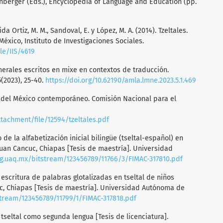
nberger (Eds.), Encyclopedia of Language and Education (pp.
ida Ortiz, M. M., Sandoval, E. y López, M. A. (2014). Tzeltales.
xico, Instituto de Investigaciones Sociales.
le/IIS/4619
umerales escritos en mixe en contextos de traducción.
(2023), 25-40.
https://doi.org/10.62190/amla.lmne.2023.5.1.469
s del México contemporáneo. Comisión Nacional para el
achment/file/12594/tzeltales.pdf
de la alfabetización inicial bilingüe (tseltal-español) en
 Juan Cancuc, Chiapas [Tesis de maestría]. Universidad
-ng.uaq.mx/bitstream/123456789/11766/3/FIMAC-317810.pdf
a escritura de palabras glotalizadas en tseltal de niños
cuc, Chiapas [Tesis de maestría]. Universidad Autónoma de
stream/123456789/11799/1/FIMAC-317818.pdf
 tseltal como segunda lengua [Tesis de licenciatura].