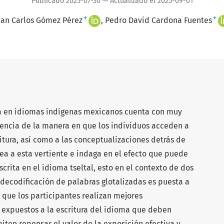
Publicado 2025-07-30 — Actualizado el 2025-09-01
+
+
uan Carlos Gómez Pérez
Pedro David Cardona Fuentes
ita en idiomas indígenas mexicanos cuenta con muy
encia de la manera en que los individuos acceden a
ritura, así como a las conceptualizaciones detrás de
inea a esta vertiente e indaga en el efecto que puede
scrita en el idioma tseltal, esto en el contexto de dos
decodificación de palabras glotalizadas es puesta a
 que los participantes realizan mejores
expuestos a la escritura del idioma que deben
miten repensar el valor de la exposición efectiva y