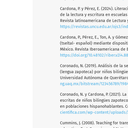
Cardona, P. y Pérez, E. (2024). Liter
de la lectura y escritura en escuela
Revista latinoamericana de Lectura y 
https://revistas.uncu.edu.ar/ojs3/in
Cardona, P., Pérez, E., Ton, A. y Góme
(tseltal- español) mediante disposi
México. Revista Iberoamericana de E
https://doi.org/10.48102/riber.v2i4.8
Coronado, N. (2019). Análisis de la 
(lengua zapoteca) por niños bilingüe
Universidad Autónoma de Querétar
ng.uaq.mx/bitstream/123456789/198
Coronado, N. y Cardona, P. (2021). L
escritas de niños bilingües zapotecos.
en poblaciones hispanohablantes. C
cientifica.com/wp-content/uploads/2
Cummins, J. (2008). Teaching for tran