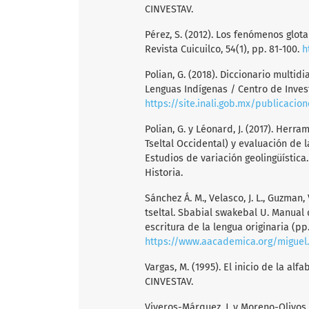
CINVESTAV.
Pérez, S. (2012). Los fenómenos glotal
Revista Cuicuilco, 54(1), pp. 81-100.
h
Polian, G. (2018). Diccionario multidi
Lenguas Indígenas / Centro de Inves
https://site.inali.gob.mx/publicacio
Polian, G. y Léonard, J. (2017). Herra
Tseltal Occidental) y evaluación de la
Estudios de variación geolingüística
Historia.
Sánchez Á. M., Velasco, J. L., Guzman, V
tseltal. Sbabial swakebal U. Manual 
escritura de la lengua originaria (pp
https://www.aacademica.org/miguel.
Vargas, M. (1995). El inicio de la alf
CINVESTAV.
Viveros-Márquez, J. y Moreno-Olivos, 