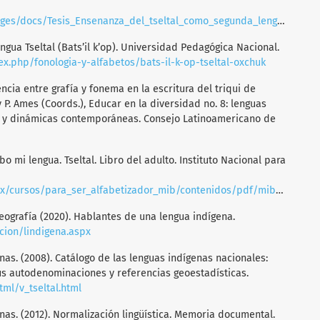
ges/docs/Tesis_Ensenanza_del_tseltal_como_segunda_lengua.pdf
a lengua Tseltal (Bats’il k’op). Universidad Pedagógica Nacional.
dex.php/fonologia-y-alfabetos/bats-il-k-op-tseltal-oxchuk
ncia entre grafía y fonema en la escritura del triqui de
y P. Ames (Coords.), Educar en la diversidad no. 8: lenguas
s y dinámicas contemporáneas. Consejo Latinoamericano de
ribo mi lengua. Tseltal. Libro del adulto. Instituto Nacional para
ser_alfabetizador_mib/contenidos/pdf/mibes7/001_tsetsal_mibes_7_libro_adulto.pdf
Geografía (2020). Hablantes de una lengua indígena.
cion/lindigena.aspx
nas. (2008). Catálogo de las lenguas indígenas nacionales:
sus autodenominaciones y referencias geoestadísticas.
tml/v_tseltal.html
nas. (2012). Normalización lingüística. Memoria documental.