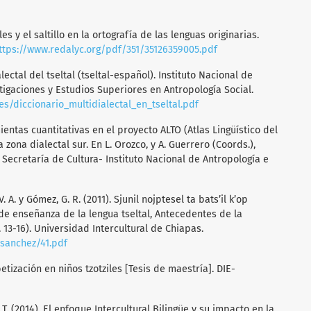
es y el saltillo en la ortografía de las lenguas originarias.
ttps://www.redalyc.org/pdf/351/35126359005.pdf
alectal del tseltal (tseltal-español). Instituto Nacional de
tigaciones y Estudios Superiores en Antropología Social.
nes/diccionario_multidialectal_en_tseltal.pdf
mientas cuantitativas en el proyecto ALTO (Atlas Lingüístico del
 zona dialectal sur. En L. Orozco, y A. Guerrero (Coords.),
. Secretaría de Cultura- Instituto Nacional de Antropología e
. A. y Gómez, G. R. (2011). Sjunil nojptesel ta bats’il k’op
de enseñanza de la lengua tseltal, Antecedentes de la
. 13-16). Universidad Intercultural de Chiapas.
sanchez/41.pdf
abetización en niños tzotziles [Tesis de maestría]. DIE-
T. (2014). El enfoque Intercultural Bilingüe y su impacto en la