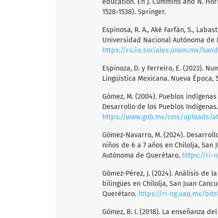
education. En J. Cummins and N. Hor
1528-1538). Springer.
Espinosa, R. A., Aké Farfán, S., Labast
Universidad Nacional Autónoma de Mé
https://ru.iis.sociales.unam.mx/hand
Espinoza, D. y Ferreiro, E. (2023). N
Lingüística Mexicana. Nueva Época, 5
Gómez, M. (2004). Pueblos indígena
Desarrollo de los Pueblos Indígenas.
https://www.gob.mx/cms/uploads/att
Gómez-Navarro, M. (2024). Desarrollo 
niños de 6 a 7 años en Chilolja, San
Autónoma de Querétaro.
https://ri
Gómez-Pérez, J. (2024). Análisis de l
bilingües en Chilolja, San Juan Can
Querétaro.
https://ri-ng.uaq.mx/bit
Gómez, B. I. (2018). La enseñanza del