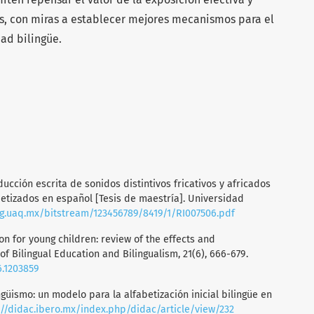
as, con miras a establecer mejores mecanismos para el
dad bilingüe.
oducción escrita de sonidos distintivos fricativos y africados
betizados en español [Tesis de maestría]. Universidad
-ng.uaq.mx/bitstream/123456789/8419/1/RI007506.pdf
tion for young children: review of the effects and
of Bilingual Education and Bilingualism, 21(6), 666-679.
6.1203859
ingüismo: un modelo para la alfabetización inicial bilingüe en
://didac.ibero.mx/index.php/didac/article/view/232