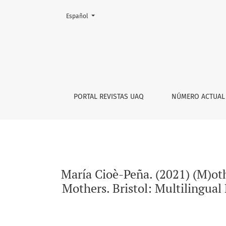
Cambiar el idioma. El actual es:
Español
María Cioè-Peña. (2021) (M)othering Labeled Ch
PORTAL REVISTAS UAQ
NÚMERO ACTUAL
María Cioè-Peña. (2021) (M)oth
Mothers. Bristol: Multilingual