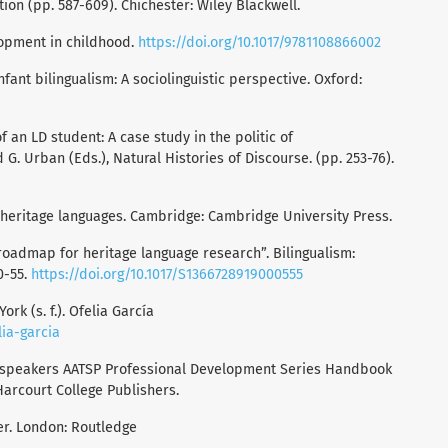
on (pp. 587-609). Chichester: Wiley Blackwell.
lopment in childhood.
https://doi.org/10.1017/9781108866002
nfant bilingualism: A sociolinguistic perspective. Oxford:
f an LD student: A case study in the politic of
 G. Urban (Eds.), Natural Histories of Discourse. (pp. 253-76).
of heritage languages. Cambridge: Cambridge University Press.
A roadmap for heritage language research”. Bilingualism:
0-55.
https://doi.org/10.1017/S1366728919000555
k (s. f.). Ofelia García
ia-garcia
ve speakers AATSP Professional Development Series Handbook
 Harcourt College Publishers.
der. London: Routledge