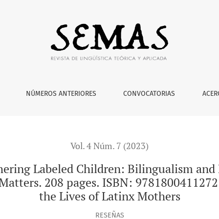
ildren: Bilingualism and Disability in the Lives of Latinx Moth
NÚMEROS ANTERIORES
CONVOCATORIAS
ACER
Vol. 4 Núm. 7 (2023)
ering Labeled Children: Bilingualism and Di
 Matters. 208 pages. ISBN: 9781800411272:
the Lives of Latinx Mothers
RESEÑAS