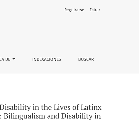
Registrarse
Entrar
ers. Bristol: Multilingual Matters. 208 pages. ISBN: 9781800411
CA DE
INDEXACIONES
BUSCAR
sability in the Lives of Latinx
 Bilingualism and Disability in