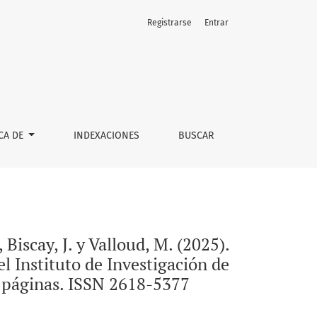
Registrarse
Entrar
i>Hacia la formación de lectores críticos en las aulas</i> (Cole
CA DE
INDEXACIONES
BUSCAR
 Biscay, J. y Valloud, M. (2025).
l Instituto de Investigación de
1 páginas. ISSN 2618-5377