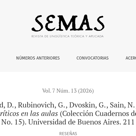
h, G., Dvoskin, G., Sain, N., Biscay, J. y Valloud, M. (2025). <
NÚMEROS ANTERIORES
CONVOCATORIAS
ACER
Vol. 7 Núm. 13 (2026)
, D., Rubinovich, G., Dvoskin, G., Sain, N.,
ríticos en las aulas
(Colección Cuadernos de
, No. 15). Universidad de Buenos Aires. 21
RESEÑAS