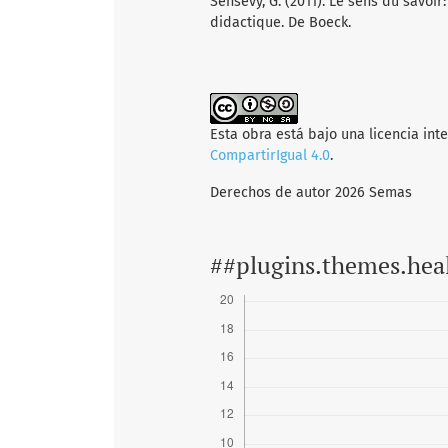
Sensevy, G. (2011). Le sens du savoir
didactique. De Boeck.
Esta obra está bajo una licencia int
CompartirIgual 4.0
.
Derechos de autor 2026 Semas
##plugins.themes.hea