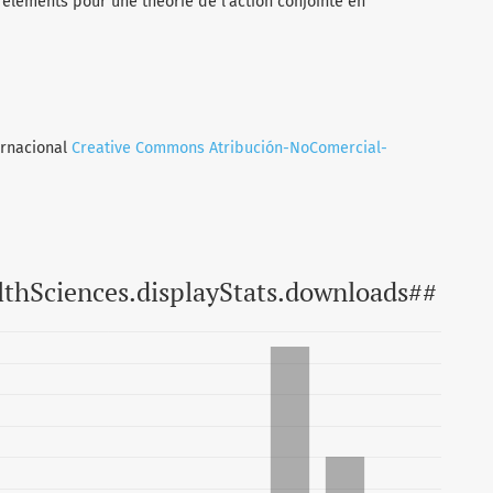
: éléments pour une théorie de l’action conjointe en
ernacional
Creative Commons Atribución-NoComercial-
lthSciences.displayStats.downloads##