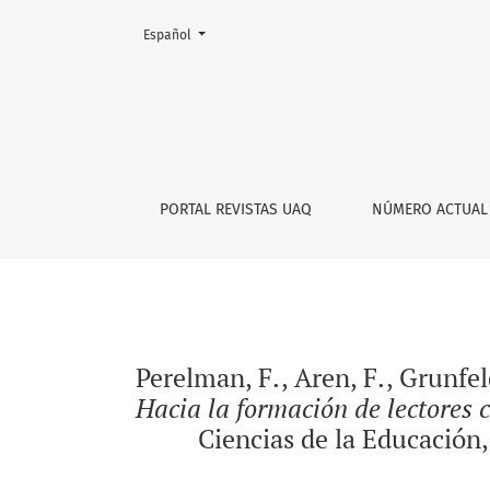
Cambiar el idioma. El actual es:
Español
Perelman, F., Aren, F., Grunfeld, D., Rubinovic
PORTAL REVISTAS UAQ
NÚMERO ACTUAL
Perelman, F., Aren, F., Grunfeld
Hacia la formación de lectores c
Ciencias de la Educación