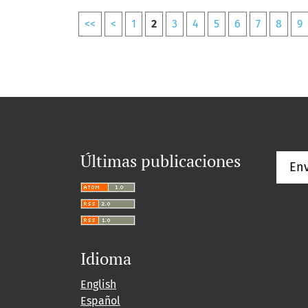
<<
<
1
2
3
4
5
6
7
8
9
Últimas publicaciones
Env
Idioma
English
Español