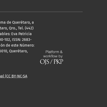
noma de Querétaro, a
ro, Qro., Tel. (442)
bles: Eva Patricia
0-102, ISSN: 2683-
ción de este Número:
6010, Querétaro,
al (CC BY-NC-SA