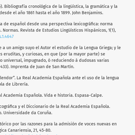
). Bibliografía cronológica de la lingüística, la gramática y la
 desde el año 1861 hasta el año 1899. John Benjamins.
tica de español desde una perspectiva lexicográfica: norma
 Normas. Revista de Estudios Lingüísticos Hispánicos, 1(1),
.1.4647
uade a un amigo suyo el Autor el estudio de la Lengua Griega; y le
s eruditas, y curiosas, en que (por la mayor parte) se
ico universal, impugnado, ó reduciendo á dudosas varias
433). Imprenta de Juan de San Martín.
esplendor”. La Real Academia Española ante el uso de la lengua
la de Librería.
eal Academia Española. Vida e historia. Espasa-Calpe.
exicográfica y el Diccionario de la Real Academia Española.
io. Universidade da Coruña.
istórico por las razones para la admisión de voces nuevas en
gica Canariensia, 21, 45-80.