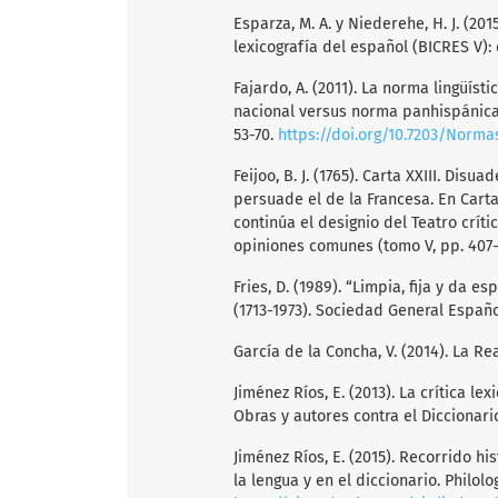
Esparza, M. A. y Niederehe, H. J. (2015
lexicografía del español (BICRES V):
Fajardo, A. (2011). La norma lingüís
nacional versus norma panhispánica.
53-70.
https://doi.org/10.7203/Normas
Feijoo, B. J. (1765). Carta XXIII. Dis
persuade el de la Francesa. En Carta
continúa el designio del Teatro crít
opiniones comunes (tomo V, pp. 407-
Fries, D. (1989). “Limpia, fija y da 
(1713-1973). Sociedad General Españo
García de la Concha, V. (2014). La R
Jiménez Ríos, E. (2013). La crítica l
Obras y autores contra el Diccionar
Jiménez Ríos, E. (2015). Recorrido h
la lengua y en el diccionario. Philolo