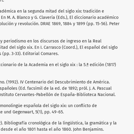
t.
académica en la segunda mitad del siglo xix: tradición e
En M. A. Blanco y G. Clavería (Eds.), El diccionario académico
olución y revolución. DRAE 1869, 1884 y 1899 (pp. 15-56). Peter
ra y periodismo en los discursos de ingreso en la Real
d del siglo xix. En I. Carrasco (Coord.), El español del siglo
 (pp. 3-33). Editorial Comares.
iccionario de la Academia en el siglo xix : la 5.ª edición (1817)
o. (1992). IV Centenario del Descubrimiento de América.
pañoles (Ed. facsímil de la ed. de 1892; pról. J. A. Pascual
Instituto Cervantes-Pabellón de España-Biblioteca Nacional.
a monolingüe española del siglo xix: un conflicto de
e und Gegenwart, 5(1), pp. 49-65.
). Bibliografía cronológica de la lingüística, la gramática y la
: desde el año 1801 hasta el año 1860. John Benjamins.