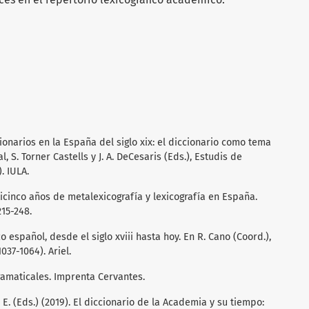
cionarios en la España del siglo xix: el diccionario como tema
l, S. Torner Castells y J. A. DeCesaris (Eds.), Estudis de
. IULA.
inticinco años de metalexicografía y lexicografía en España.
215-248.
co español, desde el siglo xviii hasta hoy. En R. Cano (Coord.),
037-1064). Ariel.
ramaticales. Imprenta Cervantes.
s, E. (Eds.) (2019). El diccionario de la Academia y su tiempo: