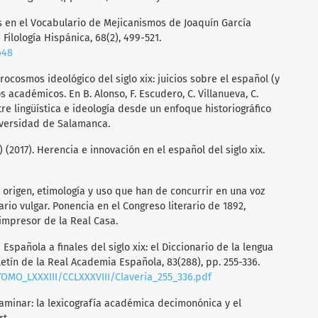
icas en el Vocabulario de Mejicanismos de Joaquín García
Filología Hispánica, 68(2), 499-521.
648
rocosmos ideológico del siglo xix: juicios sobre el español (y
 académicos. En B. Alonso, F. Escudero, C. Villanueva, C.
ntre lingüística e ideología desde un enfoque historiográfico
Universidad de Salamanca.
.) (2017). Herencia e innovación en el español del siglo xix.
e origen, etimología y uso que han de concurrir en una voz
rio vulgar. Ponencia en el Congreso literario de 1892,
impresor de la Real Casa.
 Española a finales del siglo xix: el Diccionario de la lengua
letín de la Real Academia Española, 83(288), pp. 255-336.
OMO_LXXXIII/CCLXXXVIII/Claveria_255_336.pdf
ctaminar: la lexicografía académica decimonónica y el