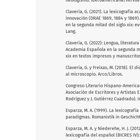
neologismo. Iberoamericana/Vervuer
Clavería, G. (2021). La lexicografía 
innovación (DRAE 1869, 1884 y 1869). 
en la segunda mitad del siglo xix: ev
Lang.
Clavería, G. (2022): Lengua, literatu
Academia Española en la segunda mita
xix en textos impresos y manuscritos
Clavería, G. y Freixas, M. (2018). El d
al microscopio. Arco/Libros.
Congreso Literario Hispano-American
Asociación de Escritores y Artistas Es
Rodríguez y J. Gutiérrez Cuadrado). 
Esparza, M. A. (1999). La lexicografí
paradigmas. Romanistik in Geschicht
Esparza, M. A. y Niederehe, H. J. (2012
lexicografía del español (BICRES IV)