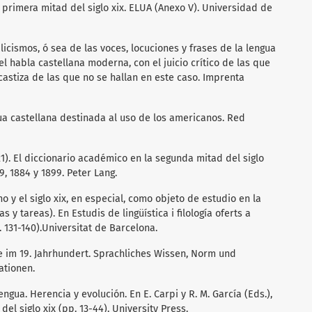
a primera mitad del siglo xix. ELUA (Anexo V). Universidad de
galicismos, ó sea de las voces, locuciones y frases de la lengua
l habla castellana moderna, con el juicio crítico de las que
castiza de las que no se hallan en este caso. Imprenta
ngua castellana destinada al uso de los americanos. Red
2021). El diccionario académico en la segunda mitad del siglo
9, 1884 y 1899. Peter Lang.
o y el siglo xix, en especial, como objeto de estudio en la
s y tareas). En Estudis de lingüística i filología oferts a
p. 131-140).Universitat de Barcelona.
e im 19. Jahrhundert. Sprachliches Wissen, Norm und
ationen.
engua. Herencia y evolución. En E. Carpi y R. M. García (Eds.),
el siglo xix (pp. 13-44). University Press.