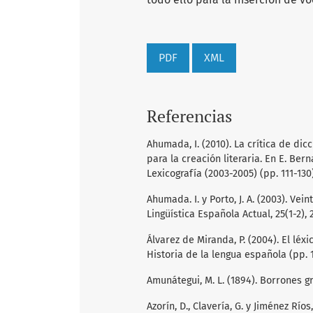
PDF
XML
Referencias
Ahumada, I. (2010). La crítica de dic
para la creación literaria. En E. Berna
Lexicografía (2003-2005) (pp. 111-130)
Ahumada. I. y Porto, J. A. (2003). Ve
Lingüística Española Actual, 25(1-2), 
Álvarez de Miranda, P. (2004). El léxi
Historia de la lengua española (pp. 1
Amunátegui, M. L. (1894). Borrones g
Azorín, D., Clavería, G. y Jiménez Río