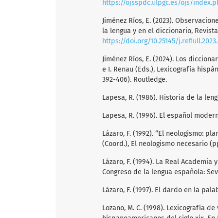
https://ojsspdc.ulpgc.es/ojs/index.
Jiménez Ríos, E. (2023). Observacion
la lengua y en el diccionario, Revist
https://doi.org/10.25145/j.refiull.2023.
Jiménez Ríos, E. (2024). Los dicciona
e I. Renau (Eds.), Lexicografía hisp
392-406). Routledge.
Lapesa, R. (1986). Historia de la len
Lapesa, R. (1996). El español moder
Lázaro, F. (1992). “El neologismo: pl
(Coord.), El neologismo necesario (p
Lázaro, F. (1994). La Real Academia y
Congreso de la lengua española: Sevill
Lázaro, F. (1997). El dardo en la pal
Lozano, M. C. (1998). Lexicografía de 