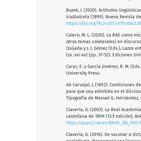
Buzek, I. (2020). Actitudes lingüíst
Icazbalceta (1899). Nueva Revista de 
https://doi.org/10.24201/nrfh.v68i2.3
Calero, M. L. (2020). La RAE como mic
otros temas colaterales) en discursos
Quijada y J. J. Gómez (Eds.), Lazos e
(ss. xvi-xx) (pp. 37-52). Ediciones 
Carpi, E. y García Jiménez, R. M. (Eds
University Press.
de Carvajal, J. (1892). Condiciones d
para que sea admitida en el dicciona
Tipografía de Manuel G. Hernández, 
Clavería, G. (2003). La Real Academia
castellana de 1899 (13.ª edición). Bo
https://apps2.rae.es/BRAE_DB_PDF/T
Clavería, G. (2016). De vacunar a di