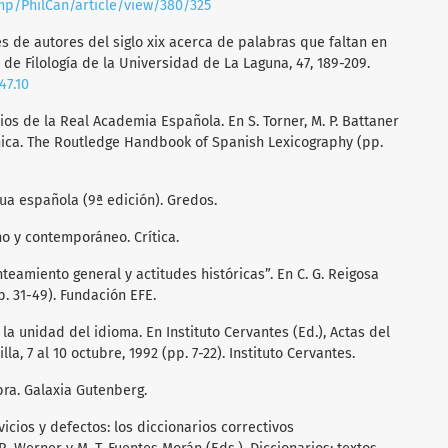
php/PhilCan/article/view/380/325
es de autores del siglo xix acerca de palabras que faltan en
a de Filología de la Universidad de La Laguna, 47, 189-209.
47.10
rios de la Real Academia Española. En S. Torner, M. P. Battaner
ánica. The Routledge Handbook of Spanish Lexicography (pp.
gua española (9ª edición). Gredos.
no y contemporáneo. Crítica.
anteamiento general y actitudes históricas”. En C. G. Reigosa
p. 31-49). Fundación EFE.
 la unidad del idioma. En Instituto Cervantes (Ed.), Actas del
a, 7 al 10 octubre, 1992 (pp. 7-22). Instituto Cervantes.
abra. Galaxia Gutenberg.
vicios y defectos: los diccionarios correctivos