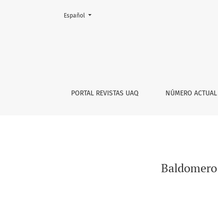
Cambiar el idioma. El actual es:
Español
Baldomero Rivodó y el Diccionario de la Re
PORTAL REVISTAS UAQ
NÚMERO ACTUAL
Baldomero 