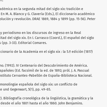
t.
académica en la segunda mitad del siglo xix: tradición e
En M. A. Blanco y G. Clavería (Eds.), El diccionario académico
olución y revolución. DRAE 1869, 1884 y 1899 (pp. 15-56). Peter
ra y periodismo en los discursos de ingreso en la Real
d del siglo xix. En I. Carrasco (Coord.), El español del siglo
 (pp. 3-33). Editorial Comares.
iccionario de la Academia en el siglo xix : la 5.ª edición (1817)
o. (1992). IV Centenario del Descubrimiento de América.
pañoles (Ed. facsímil de la ed. de 1892; pról. J. A. Pascual
Instituto Cervantes-Pabellón de España-Biblioteca Nacional.
a monolingüe española del siglo xix: un conflicto de
e und Gegenwart, 5(1), pp. 49-65.
). Bibliografía cronológica de la lingüística, la gramática y la
: desde el año 1801 hasta el año 1860. John Benjamins.