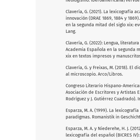
neologismo. Iberoamericana/Vervuer
Clavería, G. (2021). La lexicografía 
innovación (DRAE 1869, 1884 y 1869). 
en la segunda mitad del siglo xix: ev
Lang.
Clavería, G. (2022): Lengua, literatu
Academia Española en la segunda mita
xix en textos impresos y manuscritos
Clavería, G. y Freixas, M. (2018). El d
al microscopio. Arco/Libros.
Congreso Literario Hispano-American
Asociación de Escritores y Artistas Es
Rodríguez y J. Gutiérrez Cuadrado). 
Esparza, M. A. (1999). La lexicografí
paradigmas. Romanistik in Geschicht
Esparza, M. A. y Niederehe, H. J. (2012
lexicografía del español (BICRES IV)