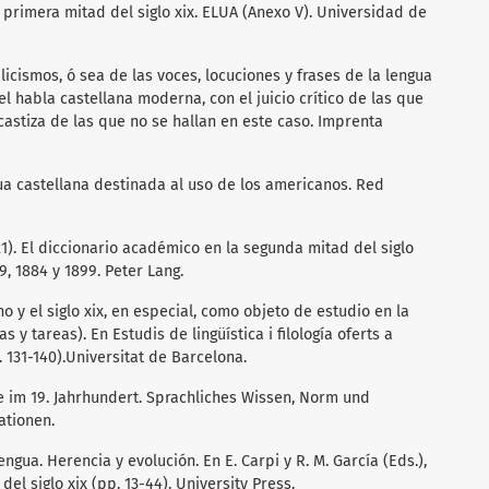
a primera mitad del siglo xix. ELUA (Anexo V). Universidad de
galicismos, ó sea de las voces, locuciones y frases de la lengua
l habla castellana moderna, con el juicio crítico de las que
castiza de las que no se hallan en este caso. Imprenta
ngua castellana destinada al uso de los americanos. Red
2021). El diccionario académico en la segunda mitad del siglo
9, 1884 y 1899. Peter Lang.
o y el siglo xix, en especial, como objeto de estudio en la
s y tareas). En Estudis de lingüística i filología oferts a
p. 131-140).Universitat de Barcelona.
e im 19. Jahrhundert. Sprachliches Wissen, Norm und
ationen.
engua. Herencia y evolución. En E. Carpi y R. M. García (Eds.),
el siglo xix (pp. 13-44). University Press.