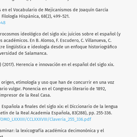
icas en el Vocabulario de Mejicanismos de Joaquín García
Filología Hispánica, 68(2), 499-521.
648
rocosmos ideológico del siglo xix: juicios sobre el español (y
 académicos. En B. Alonso, F. Escudero, C. Villanueva, C.
ntre lingüística e ideología desde un enfoque historiográfico
Universidad de Salamanca.
.) (2017). Herencia e innovación en el español del siglo xix.
e origen, etimología y uso que han de concurrir en una voz
rio vulgar. Ponencia en el Congreso literario de 1892,
impresor de la Real Casa.
 Española a finales del siglo xix: el Diccionario de la lengua
letín de la Real Academia Española, 83(288), pp. 255-336.
OMO_LXXXIII/CCLXXXVIII/Claveria_255_336.pdf
ctaminar: la lexicografía académica decimonónica y el