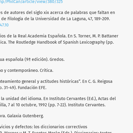
php/PhilCan/article/view/380/325
es de autores del siglo xix acerca de palabras que faltan en
a de Filología de la Universidad de La Laguna, 47, 189-209.
47.10
rios de la Real Academia Española. En S. Torner, M. P. Battaner
ánica. The Routledge Handbook of Spanish Lexicography (pp.
gua española (9ª edición). Gredos.
no y contemporáneo. Crítica.
anteamiento general y actitudes históricas”. En C. G. Reigosa
p. 31-49). Fundación EFE.
 la unidad del idioma. En Instituto Cervantes (Ed.), Actas del
a, 7 al 10 octubre, 1992 (pp. 7-22). Instituto Cervantes.
abra. Galaxia Gutenberg.
vicios y defectos: los diccionarios correctivos