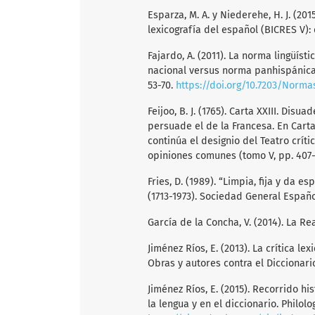
Esparza, M. A. y Niederehe, H. J. (2015
lexicografía del español (BICRES V):
Fajardo, A. (2011). La norma lingüís
nacional versus norma panhispánica.
53-70.
https://doi.org/10.7203/Normas
Feijoo, B. J. (1765). Carta XXIII. Dis
persuade el de la Francesa. En Carta
continúa el designio del Teatro crít
opiniones comunes (tomo V, pp. 407-
Fries, D. (1989). “Limpia, fija y da 
(1713-1973). Sociedad General Españo
García de la Concha, V. (2014). La R
Jiménez Ríos, E. (2013). La crítica l
Obras y autores contra el Diccionar
Jiménez Ríos, E. (2015). Recorrido h
la lengua y en el diccionario. Philolo