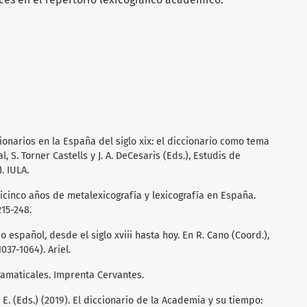
cionarios en la España del siglo xix: el diccionario como tema
l, S. Torner Castells y J. A. DeCesaris (Eds.), Estudis de
. IULA.
inticinco años de metalexicografía y lexicografía en España.
215-248.
co español, desde el siglo xviii hasta hoy. En R. Cano (Coord.),
037-1064). Ariel.
ramaticales. Imprenta Cervantes.
s, E. (Eds.) (2019). El diccionario de la Academia y su tiempo: