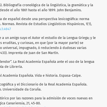
). Bibliografía cronológica de la lingüística, la gramática y la
 desde el año 1861 hasta el año 1899. John Benjamins.
tica de español desde una perspectiva lexicográfica: norma
 Normas. Revista de Estudios Lingüísticos Hispánicos, 1(1),
.1.4647
uade a un amigo suyo el Autor el estudio de la Lengua Griega; y le
s eruditas, y curiosas, en que (por la mayor parte) se
ico universal, impugnado, ó reduciendo á dudosas varias
433). Imprenta de Juan de San Martín.
esplendor”. La Real Academia Española ante el uso de la lengua
la de Librería.
eal Academia Española. Vida e historia. Espasa-Calpe.
exicográfica y el Diccionario de la Real Academia Española.
io. Universidade da Coruña.
istórico por las razones para la admisión de voces nuevas en
gica Canariensia, 21, 45-80.