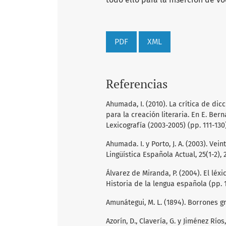
PDF
XML
Referencias
Ahumada, I. (2010). La crítica de dic
para la creación literaria. En E. Berna
Lexicografía (2003-2005) (pp. 111-130)
Ahumada. I. y Porto, J. A. (2003). Ve
Lingüística Española Actual, 25(1-2), 
Álvarez de Miranda, P. (2004). El léxi
Historia de la lengua española (pp. 1
Amunátegui, M. L. (1894). Borrones g
Azorín, D., Clavería, G. y Jiménez Río