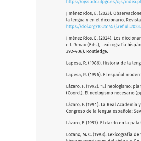
https://ojsspdc.ulpgc.es/ojs/index.
Jiménez Ríos, E. (2023). Observacion
la lengua y en el diccionario, Revist
https://doi.org/10.25145/j.refiull.2023.
Jiménez Ríos, E. (2024). Los dicciona
e I. Renau (Eds.), Lexicografía hisp
392-406). Routledge.
Lapesa, R. (1986). Historia de la len
Lapesa, R. (1996). El español moder
Lázaro, F. (1992). “El neologismo: pl
(Coord.), El neologismo necesario (p
Lázaro, F. (1994). La Real Academia y
Congreso de la lengua española: Sevill
Lázaro, F. (1997). El dardo en la pal
Lozano, M. C. (1998). Lexicografía de 