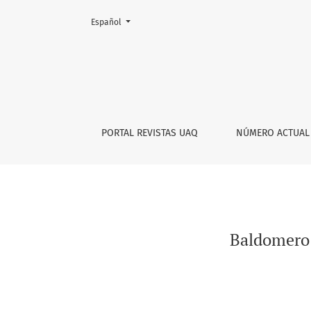
Cambiar el idioma. El actual es:
Español
Baldomero Rivodó y el Diccionario de la Re
PORTAL REVISTAS UAQ
NÚMERO ACTUAL
Baldomero 