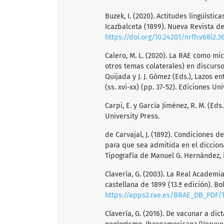
Buzek, I. (2020). Actitudes lingüíst
Icazbalceta (1899). Nueva Revista de 
https://doi.org/10.24201/nrfh.v68i2.3
Calero, M. L. (2020). La RAE como mic
otros temas colaterales) en discursos
Quijada y J. J. Gómez (Eds.), Lazos e
(ss. xvi-xx) (pp. 37-52). Ediciones 
Carpi, E. y García Jiménez, R. M. (Eds
University Press.
de Carvajal, J. (1892). Condiciones d
para que sea admitida en el dicciona
Tipografía de Manuel G. Hernández, 
Clavería, G. (2003). La Real Academia
castellana de 1899 (13.ª edición). Bo
https://apps2.rae.es/BRAE_DB_PDF/T
Clavería, G. (2016). De vacunar a di