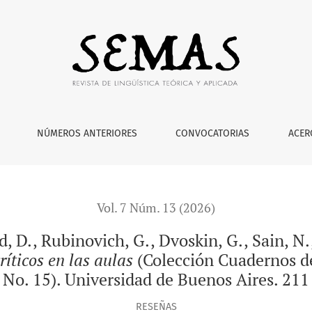
h, G., Dvoskin, G., Sain, N., Biscay, J. y Valloud, M. (2025). <
NÚMEROS ANTERIORES
CONVOCATORIAS
ACER
Vol. 7 Núm. 13 (2026)
, D., Rubinovich, G., Dvoskin, G., Sain, N.,
ríticos en las aulas
(Colección Cuadernos de
, No. 15). Universidad de Buenos Aires. 21
RESEÑAS