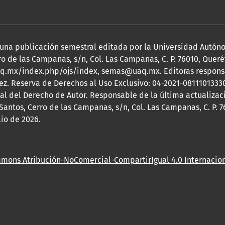
 es una publicación semestral editada por la Universidad Autó
o de las Campanas, s/n, Col. Las Campanas, C. P. 76010, Queréta
.uaq.mx/index.php/ojs/index, semas@uaq.mx. Editoras responsa
ez. Reserva de Derechos al Uso Exclusivo: 04-2021-08111013330
nal del Derecho de Autor. Responsable de la última actualiza
Santos, Cerro de las Campanas, s/n, Col. Las Campanas, C. P. 7
lio de 2026.
mmons Atribución-NoComercial-CompartirIgual 4.0 Internacion