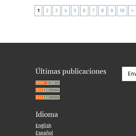
1
2
3
4
5
6
7
8
9
10
>
Últimas publicaciones
Env
Idioma
English
Español