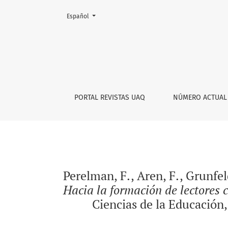
Cambiar el idioma. El actual es:
Español
Perelman, F., Aren, F., Grunfeld, D., Rubinovic
PORTAL REVISTAS UAQ
NÚMERO ACTUAL
Perelman, F., Aren, F., Grunfeld
Hacia la formación de lectores c
Ciencias de la Educación