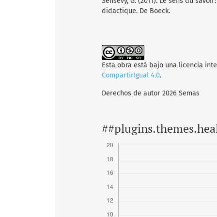
Sensevy, G. (2011). Le sens du savoir
didactique. De Boeck.
Esta obra está bajo una licencia int
CompartirIgual 4.0
.
Derechos de autor 2026 Semas
##plugins.themes.hea