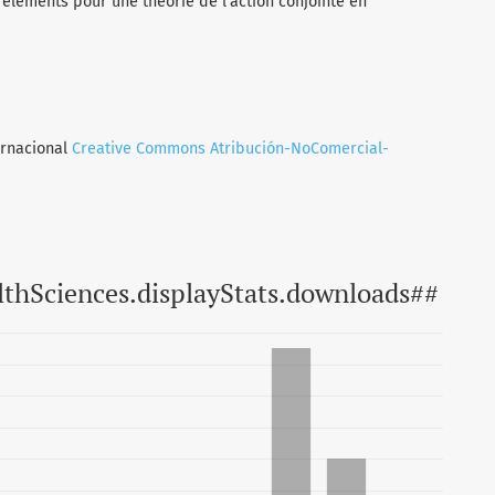
: éléments pour une théorie de l’action conjointe en
ernacional
Creative Commons Atribución-NoComercial-
lthSciences.displayStats.downloads##