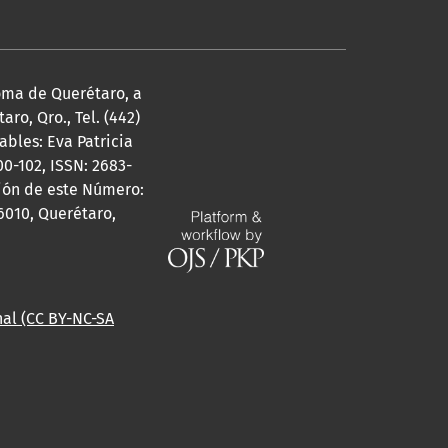
noma de Querétaro, a
ro, Qro., Tel. (442)
bles: Eva Patricia
0-102, ISSN: 2683-
ción de este Número:
6010, Querétaro,
al (CC BY-NC-SA