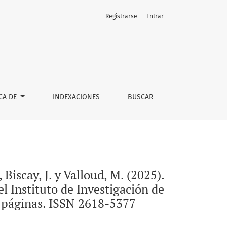
Registrarse
Entrar
i>Hacia la formación de lectores críticos en las aulas</i> (Cole
CA DE
INDEXACIONES
BUSCAR
 Biscay, J. y Valloud, M. (2025).
l Instituto de Investigación de
1 páginas. ISSN 2618-5377