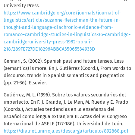
University Press.
https://www.cambridge.org/core/journals/journal-of-
linguistics/article/suzanne-fleischman-the-future-in-
thought-and-language-diachronic-evidence-from-
romance-cambridge-studies-in-linguistics-36-cambridge-
cambridge-university-press-1982-pp-xii-
218/289FE727DE182964BBCA35065534933D
Gennari, S. (2002). Spanish past and future tenses. Less
(semantics) is more. En J. Gutiérrez (Coord.), From words to
discourse: trends in Spanish semantics and pragmatics
(pp. 21-36). Elsevier.
Gutiérrez, M. L. (1996). Sobre los valores secundarios del
imperfecto. En F. J. Grande, J. Le Men, M. Rueda y E. Prado
(Coords.), Actuales tendencias en la enseñanza del
español como lengua extranjera II: Actas del VI Congreso
Internacional de ASELE (177-186). Universidad de León.
https://dialnet.unirioja.es/descarga/articulo/892868.pdf