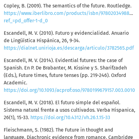
Copley, B. (2009). The semantics of the future. Routledge.
https://www.iberlibro.com/products/isbn/9780203498897?
ref_=pd_offer-1-d_0
Escandell, M. V. (2010). Futuro y evidencialidad. Anuario
de Lingüística Hispánica, 26, 9-34.
https://dialnet.unirioja.es/descarga/articulo/3782565.pdf
Escandell, M. V. (2014). Evidential futures: the case of
Spanish. En P. De Brabanter, M. Kissine y S. Sharifzadeh
(Eds.), Future times, future tenses (pp. 219-246). Oxford
Academic.
https://doi.org/10.1093/acprof:oso/9780199679157.003.0010
Escandell, M. V. (2018). El futuro simple del español.
Sistema natural frente a usos cultivados. Verba Hispanica,
26(1), 15-33.
https://doi.org/10.4312/vh.26.1.15-33
Fleischmann, S. (1982). The Future in thought and
language. Diachronic evidence from romance. Cambridge