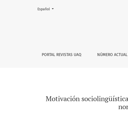
Cambiar el idioma. El actual es:
Español
Motivación sociolingüística de los préstamos
PORTAL REVISTAS UAQ
NÚMERO ACTUAL
Motivación sociolingüístic
nor