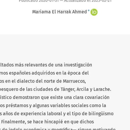
Publicado 2020-01-31 — Actualizado el 2025-02-21
+
Mariama El Harrak Ahmed
ultados más relevantes de una investigación
tamos españoles adquiridos en la época del
s en el dialecto del norte de Marruecos,
esquero de las ciudades de Tánger, Arcila y Larache.
dístico demostraron que existe una clara covariación
hos préstamos y algunas variables sociales como la
os años de experiencia laboral y el tipo de bilingüismo
). Finalmente, se hace hincapié en que dichos
s de índole económica y geográfica— siguen motivando