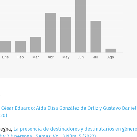
a
César Eduardo; Aída Elisa González de Ortiz y Gustavo Daniel M
020)
pegna,
La presencia de destinadores y destinatarios en género
ª y 2.ª persona
,
Semas: Vol. 3 Núm. 5 (2022)