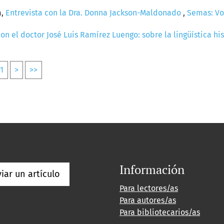
a,
Entrevista con la Dra. Donna Jackson-Maldonado
,
Semas: Vol
con el doctor José Luis Ramírez Luengo: sobre la lingüística hi
1
>
>>
Información
iar un artículo
Para lectores/as
Para autores/as
Para bibliotecarios/as