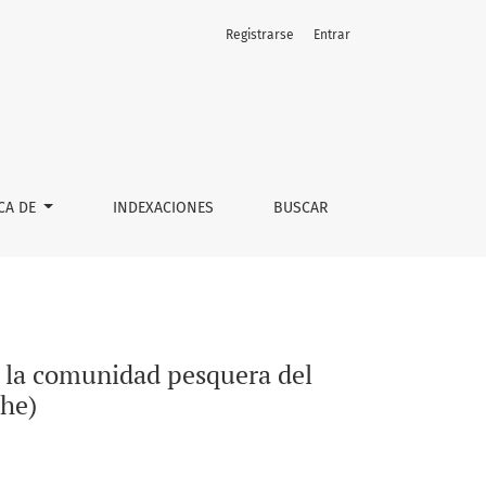
Registrarse
Entrar
 de Marruecos (Tánger, Arcila y Larache)
CA DE
INDEXACIONES
BUSCAR
e la comunidad pesquera del
che)