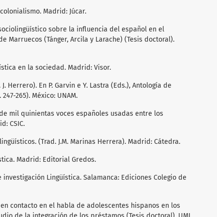
y colonialismo. Madrid: Júcar.
ociolingüístico sobre la influencia del español en el
 Marruecos (Tánger, Arcila y Larache) (Tesis doctoral).
ística en la sociedad. Madrid: Visor.
 J. Herrero). En P. Garvin e Y. Lastra (Eds.), Antología de
p. 247-265). México: UNAM.
 de mil quinientas voces españoles usadas entre los
d: CSIC.
ingüísticos. (Trad. J.M. Marinas Herrera). Madrid: Cátedra.
stica. Madrid: Editorial Gredos.
 investigación Lingüística. Salamanca: Ediciones Colegio de
s en contacto en el habla de adolescentes hispanos en los
tudio de la integración de los préstamos (Tesis doctoral). UMI,