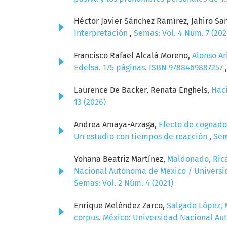
Héctor Javier Sánchez Ramírez, Jahiro Sa
Interpretación
,
Semas: Vol. 4 Núm. 7 (202
Francisco Rafael Alcalá Moreno,
Alonso Ar
Edelsa. 175 páginas. ISBN 9788469887257
Laurence De Backer, Renata Enghels,
Haci
13 (2026)
Andrea Amaya-Arzaga,
Efecto de cognado
Un estudio con tiempos de reacción
,
Sem
Yohana Beatriz Martínez,
Maldonado, Rica
Nacional Autónoma de México / Universid
Semas: Vol. 2 Núm. 4 (2021)
Enrique Meléndez Zarco,
Salgado López, M
corpus. México: Universidad Nacional Au