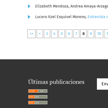
Elizabeth Mendoza, Andrea Amaya-Arzag
Lucero Itzel Esquivel Moreno,
Entrevista 
<<
<
3
4
5
6
7
8
9
10
1
Últimas publicaciones
Env