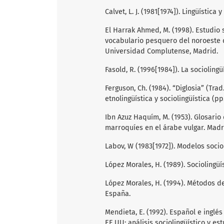
Calvet, L. J. (1981[1974]). Lingüística 
El Harrak Ahmed, M. (1998). Estudio s
vocabulario pesquero del noroeste de
Universidad Complutense, Madrid.
Fasold, R. (1996[1984]). La sociolingü
Ferguson, Ch. (1984). “Diglosia” (Trad.
etnolingüística y sociolingüística (p
Ibn Azuz Haquím, M. (1953). Glosario
marroquíes en el árabe vulgar. Madri
Labov, W (1983[1972]). Modelos sociol
López Morales, H. (1989). Sociolingüí
López Morales, H. (1994). Métodos de
España.
Mendieta, E. (1992). Español e inglé
EE.UU: análisis sociolingüístico y es