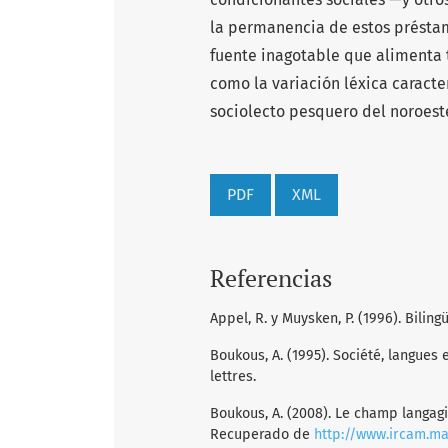
la permanencia de estos présta
fuente inagotable que alimenta 
como la variación léxica caracter
sociolecto pesquero del noroeste
PDF
XML
Referencias
Appel, R. y Muysken, P. (1996). Bilin
Boukous, A. (1995). Société, langues 
lettres.
Boukous, A. (2008). Le champ langagier:
Recuperado de
http://www.ircam.ma