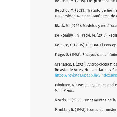
Beuchot, M. (2015). Los procesos de
Beuchot, M. (2023). Tratado de herm
Universidad Nacional Autónoma de 
Black. M. (1966). Modelos y metáfora
De Romilly, J. y Trédé, M. (2015). Pe
Deleuze, G. (2014). Pintura. El conce
Frege, G. (1998). Ensayos de semántic
Granados, J. (2021). Antropología fi
Revista de Artes, Humanidades y Cien
https://revistas.upaep.mx/index.php
Jakobson, R. (1960). Linguistics and P
M.I.T. Press.
Morris, C. (1985). Fundamentos de la 
Panikkar, R. (1998). Iconos del mister