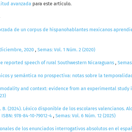
litud avanzada
para este artículo.
a
forzada de un corpus de hispanohablantes mexicanos aprendi
o-diciembre, 2020
,
Semas: Vol. 1 Núm. 2 (2020)
the reported speech of rural Southwestern Nicaraguans
,
Semas:
icos y semántica no prospectiva: notas sobre la temporalida
, modality and context: evidence from an experimental study 
23)
 B. (2024). Léxico disponible de los escolares valencianos. A
. ISBN: 978-84-10-79012-4
,
Semas: Vol. 6 Núm. 12 (2025)
tonales de los enunciados interrogativos absolutos en el espa