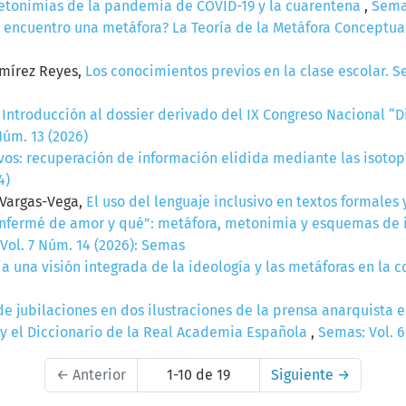
etonimias de la pandemia de COVID-19 y la cuarentena
,
Semas
 encuentro una metáfora? La Teoría de la Metáfora Conceptu
amírez Reyes,
Los conocimientos previos en la clase escolar. S
,
Introducción al dossier derivado del IX Congreso Nacional “Di
Núm. 13 (2026)
vos: recuperación de información elidida mediante las isoto
4)
 Vargas-Vega,
El uso del lenguaje inclusivo en textos formales
nfermé de amor y qué”: metáfora, metonimia y esquemas de i
Vol. 7 Núm. 14 (2026): Semas
a una visión integrada de la ideología y las metáforas en la
de jubilaciones en dos ilustraciones de la prensa anarquista 
y el Diccionario de la Real Academia Española
,
Semas: Vol. 6
←
Anterior
1-10 de 19
Siguiente
→