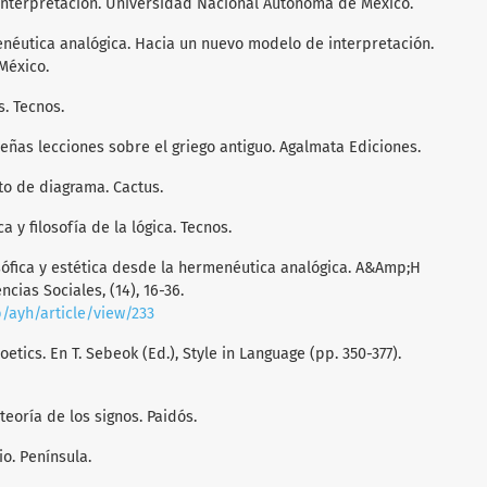
 interpretación. Universidad Nacional Autónoma de México.
enéutica analógica. Hacia un nuevo modelo de interpretación.
México.
s. Tecnos.
queñas lecciones sobre el griego antiguo. Agalmata Ediciones.
pto de diagrama. Cactus.
a y filosofía de la lógica. Tecnos.
losófica y estética desde la hermenéutica analógica. A&Amp;H
cias Sociales, (14), 16-36.
/ayh/article/view/233
oetics. En T. Sebeok (Ed.), Style in Language (pp. 350-377).
teoría de los signos. Paidós.
io. Península.