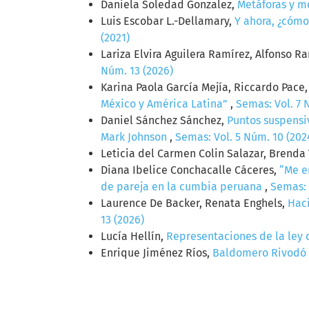
Daniela Soledad Gonzalez,
Metáforas y m
Luis Escobar L.-Dellamary,
Y ahora, ¿cómo
(2021)
Lariza Elvira Aguilera Ramírez, Alfonso R
Núm. 13 (2026)
Karina Paola García Mejía, Riccardo Pace
México y América Latina”
,
Semas: Vol. 7 
Daniel Sánchez Sánchez,
Puntos suspensi
Mark Johnson
,
Semas: Vol. 5 Núm. 10 (202
Leticia del Carmen Colin Salazar, Brenda
Diana Ibelice Conchacalle Cáceres,
“Me e
de pareja en la cumbia peruana
,
Semas: 
Laurence De Backer, Renata Enghels,
Haci
13 (2026)
Lucía Hellín,
Representaciones de la ley 
Enrique Jiménez Ríos,
Baldomero Rivodó 