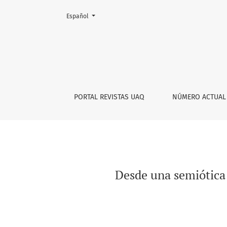
Cambiar el idioma. El actual es:
Español
Desde una semiótica analógica de y para la 
PORTAL REVISTAS UAQ
NÚMERO ACTUAL
Desde una semiótica 