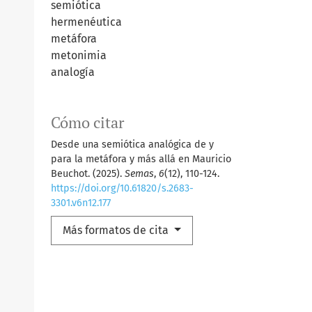
semiótica
hermenéutica
metáfora
metonimia
analogía
Cómo citar
Desde una semiótica analógica de y
para la metáfora y más allá en Mauricio
Beuchot. (2025).
Semas
,
6
(12), 110-124.
https://doi.org/10.61820/s.2683-
3301.v6n12.177
Más formatos de cita