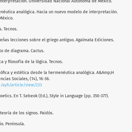
 interpretación. Universidad Nacional Autónoma de México.
enéutica analógica. Hacia un nuevo modelo de interpretación.
México.
s. Tecnos.
queñas lecciones sobre el griego antiguo. Agalmata Ediciones.
pto de diagrama. Cactus.
a y filosofía de la lógica. Tecnos.
losófica y estética desde la hermenéutica analógica. A&Amp;H
cias Sociales, (14), 16-36.
/ayh/article/view/233
oetics. En T. Sebeok (Ed.), Style in Language (pp. 350-377).
teoría de los signos. Paidós.
io. Península.