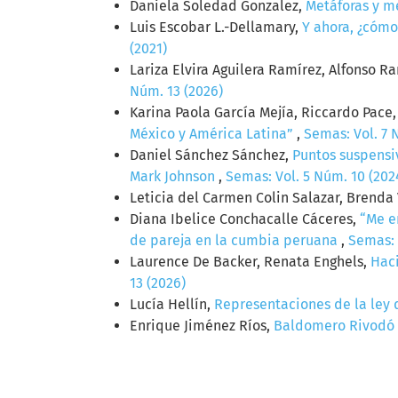
Daniela Soledad Gonzalez,
Metáforas y m
Luis Escobar L.-Dellamary,
Y ahora, ¿cómo
(2021)
Lariza Elvira Aguilera Ramírez, Alfonso R
Núm. 13 (2026)
Karina Paola García Mejía, Riccardo Pace
México y América Latina”
,
Semas: Vol. 7 
Daniel Sánchez Sánchez,
Puntos suspensi
Mark Johnson
,
Semas: Vol. 5 Núm. 10 (202
Leticia del Carmen Colin Salazar, Brenda
Diana Ibelice Conchacalle Cáceres,
“Me e
de pareja en la cumbia peruana
,
Semas: 
Laurence De Backer, Renata Enghels,
Haci
13 (2026)
Lucía Hellín,
Representaciones de la ley 
Enrique Jiménez Ríos,
Baldomero Rivodó 