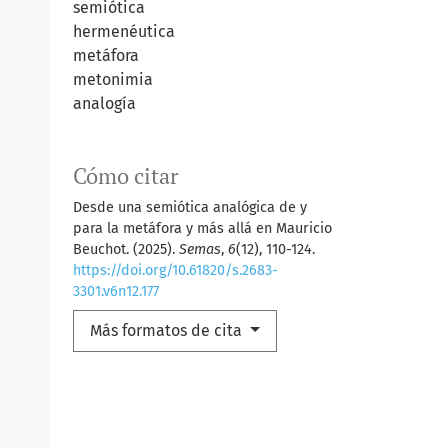
semiótica
hermenéutica
metáfora
metonimia
analogía
Cómo citar
Desde una semiótica analógica de y
para la metáfora y más allá en Mauricio
Beuchot. (2025).
Semas
,
6
(12), 110-124.
https://doi.org/10.61820/s.2683-
3301.v6n12.177
Más formatos de cita