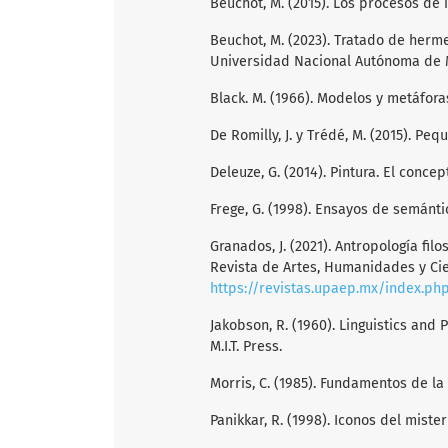
Beuchot, M. (2015). Los procesos de
Beuchot, M. (2023). Tratado de herm
Universidad Nacional Autónoma de 
Black. M. (1966). Modelos y metáfora
De Romilly, J. y Trédé, M. (2015). Pe
Deleuze, G. (2014). Pintura. El conce
Frege, G. (1998). Ensayos de semántic
Granados, J. (2021). Antropología fi
Revista de Artes, Humanidades y Cien
https://revistas.upaep.mx/index.php
Jakobson, R. (1960). Linguistics and P
M.I.T. Press.
Morris, C. (1985). Fundamentos de la 
Panikkar, R. (1998). Iconos del mister