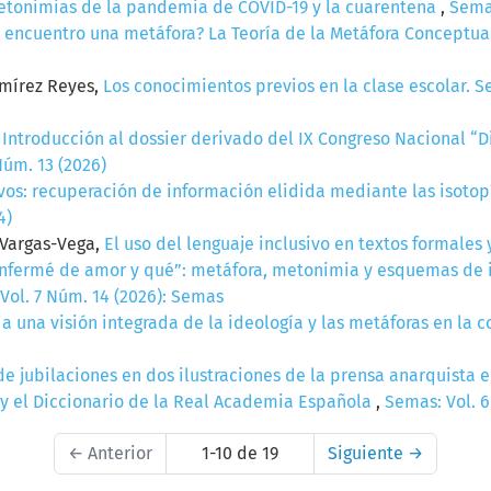
etonimias de la pandemia de COVID-19 y la cuarentena
,
Semas
 encuentro una metáfora? La Teoría de la Metáfora Conceptu
amírez Reyes,
Los conocimientos previos en la clase escolar. S
,
Introducción al dossier derivado del IX Congreso Nacional “Di
Núm. 13 (2026)
vos: recuperación de información elidida mediante las isoto
4)
 Vargas-Vega,
El uso del lenguaje inclusivo en textos formales
nfermé de amor y qué”: metáfora, metonimia y esquemas de i
Vol. 7 Núm. 14 (2026): Semas
a una visión integrada de la ideología y las metáforas en la
de jubilaciones en dos ilustraciones de la prensa anarquista 
y el Diccionario de la Real Academia Española
,
Semas: Vol. 6
←
Anterior
1-10 de 19
Siguiente
→