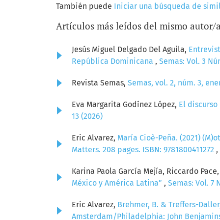
También puede
Iniciar una búsqueda de simi
Artículos más leídos del mismo autor/
Jesús Miguel Delgado Del Aguila,
Entrevist
República Dominicana
,
Semas: Vol. 3 Núm
Revista Semas,
Semas, vol. 2, núm. 3, ene
Eva Margarita Godínez López,
El discurso
13 (2026)
Eric Alvarez,
María Cioè-Peña. (2021) (M)ot
Matters. 208 pages. ISBN: 9781800411272
,
Karina Paola García Mejía, Riccardo Pace
México y América Latina”
,
Semas: Vol. 7 
Eric Alvarez,
Brehmer, B. & Treffers-Daller
Amsterdam/Philadelphia: John Benjamins 