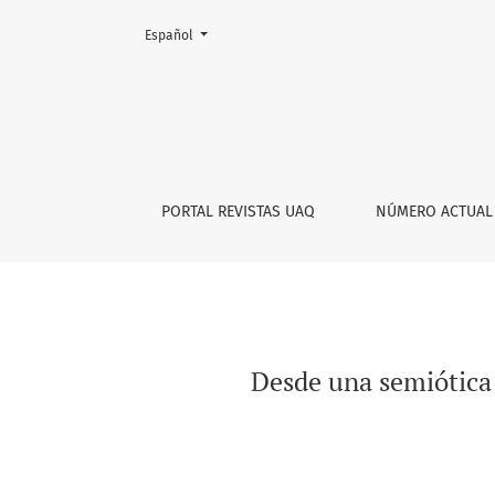
Cambiar el idioma. El actual es:
Español
Desde una semiótica analógica de y para la 
PORTAL REVISTAS UAQ
NÚMERO ACTUAL
Desde una semiótica 