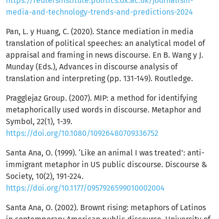
https://reutersinstitute.politics.ox.ac.uk/journalism-
media-and-technology-trends-and-predictions-2024
Pan, L. y Huang, C. (2020). Stance mediation in media
translation of political speeches: an analytical model of
appraisal and framing in news discourse. En B. Wang y J.
Munday (Eds.), Advances in discourse analysis of
translation and interpreting (pp. 131-149). Routledge.
Pragglejaz Group. (2007). MIP: a method for identifying
metaphorically used words in discourse. Metaphor and
Symbol, 22(1), 1-39.
https://doi.org/10.1080/10926480709336752
Santa Ana, O. (1999). ‘Like an animal I was treated’: anti-
immigrant metaphor in US public discourse. Discourse &
Society, 10(2), 191-224.
https://doi.org/10.1177/0957926599010002004
Santa Ana, O. (2002). Brownt rising: metaphors of Latinos