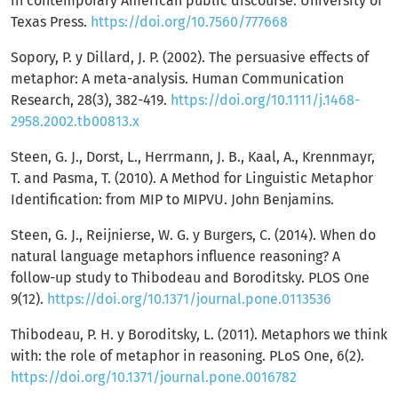
in contemporary American public discourse. University of
Texas Press.
https://doi.org/10.7560/777668
Sopory, P. y Dillard, J. P. (2002). The persuasive effects of
metaphor: A meta-analysis. Human Communication
Research, 28(3), 382-419.
https://doi.org/10.1111/j.1468-
2958.2002.tb00813.x
Steen, G. J., Dorst, L., Herrmann, J. B., Kaal, A., Krennmayr,
T. and Pasma, T. (2010). A Method for Linguistic Metaphor
Identification: from MIP to MIPVU. John Benjamins.
Steen, G. J., Reijnierse, W. G. y Burgers, C. (2014). When do
natural language metaphors influence reasoning? A
follow-up study to Thibodeau and Boroditsky. PLOS One
9(12).
https://doi.org/10.1371/journal.pone.0113536
Thibodeau, P. H. y Boroditsky, L. (2011). Metaphors we think
with: the role of metaphor in reasoning. PLoS One, 6(2).
https://doi.org/10.1371/journal.pone.0016782