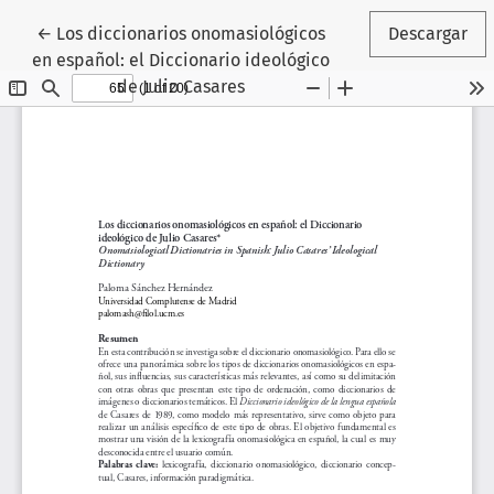
Volver a los detalles del artículo
←
Los diccionarios onomasiológicos
Descargar
en español: el Diccionario ideológico
de Julio Casares