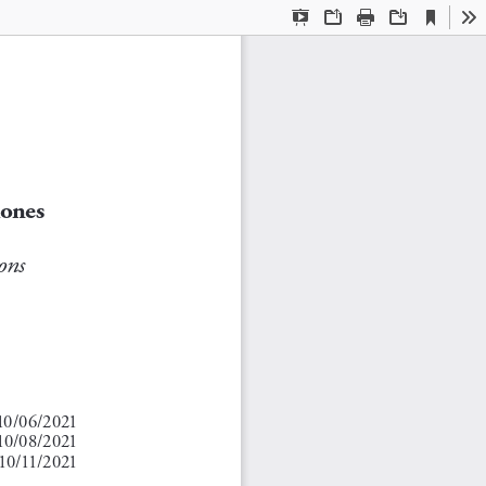
Current
Presentation
Open
Print
Download
To
View
Mode
iones
ons
 10/06/2021
10/08/2021
10/11/2021