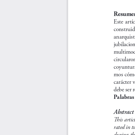
Resume
Este  artíc
construid
anarquist
jubilacion
multimodal
circularon
coyuntura
mos cómo 
carácter 
debe ser 
Palabras
Abstract
This artic
rated in t
during  the