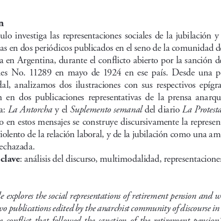
n
ulo  investiga  las  representaciones  sociales  de  la  jubilación  y  
as en dos periódicos publicados en el seno de la comunidad d
a en Argentina, durante el conflicto abierto por la sanción de
es  No.  11289  en  mayo  de  1924  en  ese  país.  Desde  una  p
,  analizamos  dos  ilustraciones  con  sus  respectivos  epígraf
  en  dos  publicaciones  representativas  de  la  prensa  anarquis
: 
La Antorcha
 y el 
Suplemento semanal 
del diario 
La Protest
en estos mensajes se construye discursivamente la represen
violento de la relación laboral, y de la jubilación como una a
rechazada.
: análisis del discurso, multimodalidad, representaciones
 clave
le explores the social representations of retirement pension and 
wo publications edited by the anarchist community of discourse in
  conflict  that  followed  the  sanction  of  the  retirement  pension 