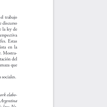
el  trabajo  
e discurso 
 la ley de 
erspectiva  
es.  Estas  
ta  en  la  
a
. Mostra
-
tación del 
menaza que 
 sociales.
work elabo
-
 Argentina 
́s  law
No. 