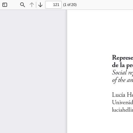
(1 of 20)
Toggle
Find
Previous
Next
Sidebar
Represe
de la p
Social re
of the an
Lucía He
Universid
luciahel