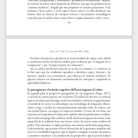
las noticias no tienen solo el propósito de informar, sino que son producto de un 
“contrato mediático”, dirigido por dos propósitos en tensión permanente: el de 
informar (“hacer saber”) y el de captar (“hacer sentir”). La obra detalla de una 
manera  clara  un  abanico  de  conceptos  teóricos  y  herramientas  metodológicas  
esenciales para el análisis crítico como: léxico, campos semánticos, roles y voces.
110
.
.
.
Semas
 vol. 7, núm. 13 
 enero-junio 2026 
 UAQ
Esta base conceptual se operativiza en el microanálisis de corpus reales, donde 
se contrastan noticias de diversos medios para evidenciar que “el lenguaje no es 
transparente” y que “siempre trasunta una valoración”.
Así,  el  análisis  del  discurso  deja  de  ser  un  fin  en  sí  mismo  y  se  convierte  en  
la  llave  para  que  los  estudiantes  aprendan  a  identificar  sesgos,  silencios  y  los  
intereses –muchas veces económicos– que subyacen al “contrato mediático”. El 
glosario  refuerza  esta  dimensión,  sistematizando  los  conceptos  y  ampliando  su  
aplicabilidad didáctica.
La psicogénesis: el tránsito cognitivo del lector ingenuo al crítico
El  segundo  pilar,  la  perspectiva  psicogenética  de  raíz  piagetiana  (Piaget,  1977),  
se articula de manera precisa con el primero. El análisis del discurso se convierte 
aquí en una lente para investigar cómo los estudiantes construyen cognitivamente 
el sentido de los textos. La obra adopta una metodología de indagación clínico-
crítica,  recoge  y  analiza  las  conceptualizaciones  infantiles  sobre  las  noticias  con  
una actitud abierta, sin juzgar sus respuestas iniciales. A través de este lente, nos 
muestran en la segunda parte del primer capítulo cómo las producciones estudian
-
tiles revelan una progresión evolutiva: desde una lectura ingenua (la noticia como 
espejo  fiel  de  la  realidad)  hacia  una  lectura  crítica  (la  noticia  como  artefacto  de  
poder). Esta transición se explica mediante mecanismos intelectuales piagetianos: 
la descentración, que permite al lector distanciarse de la apariencia inmediata del 
texto; la reversibilidad cognitiva, que le impulsa a imaginar versiones alternativas 
y cuestionar omisiones; y la coordinación de perspectivas, que le permite habitar 