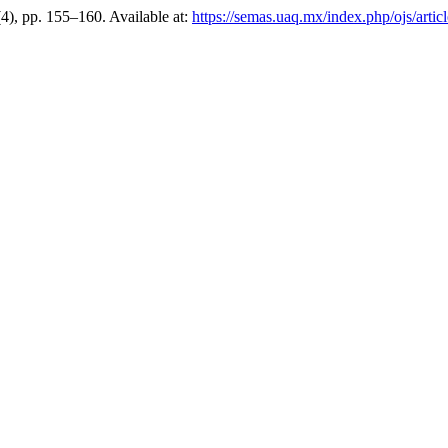
(4), pp. 155–160. Available at:
https://semas.uaq.mx/index.php/ojs/artic