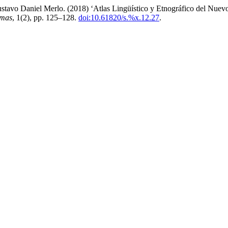
ustavo Daniel Merlo. (2018) ‘Atlas Lingüístico y Etnográfico del Nu
mas
, 1(2), pp. 125–128.
doi:10.61820/s.%x.12.27
.