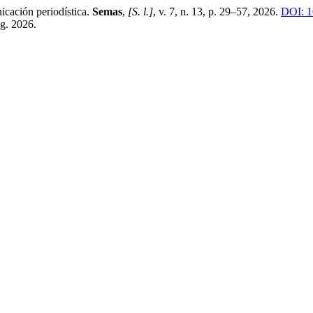
icación periodística.
Semas
,
[S. l.]
, v. 7, n. 13, p. 29–57, 2026.
DOI: 1
g. 2026.