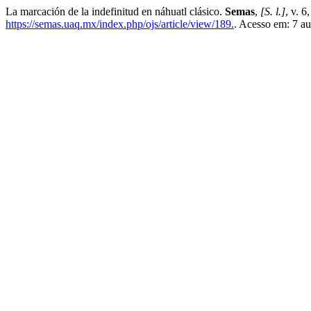
La marcación de la indefinitud en náhuatl clásico.
Semas
,
[S. l.]
, v. 6
https://semas.uaq.mx/index.php/ojs/article/view/189.
. Acesso em: 7 au